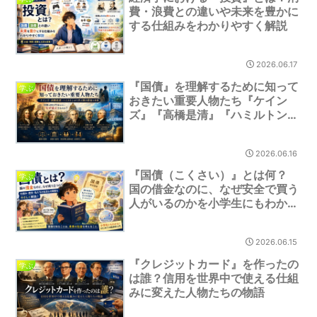
費・浪費との違いや未来を豊かに
する仕組みをわかりやすく解説
2026.06.17
『国債』を理解するために知って
学ぶ
おきたい重要人物たち『ケイン
ズ』『高橋是清』『ハミルトン』
から学ぶ国の借金と未来
2026.06.16
『国債（こくさい）』とは何？
学ぶ
国の借金なのに、なぜ安全で買う
人がいるのかを小学生にもわかり
やすく解説
2026.06.15
『クレジットカード』を作ったの
学ぶ
は誰？信用を世界中で使える仕組
みに変えた人物たちの物語