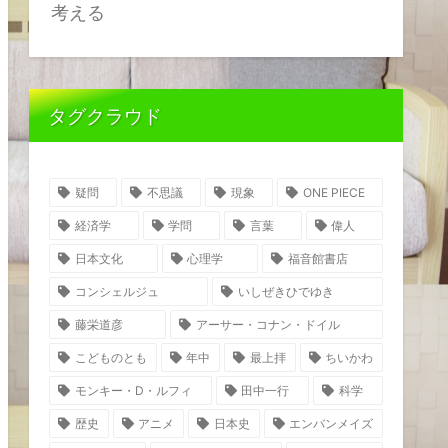
考える
タグクラウド
疑問
不思議
現象
ONE PIECE
経済学
学問
言葉
偉人
日本文化
心理学
福音館書店
コンシェルジュ
いしぜきひでゆき
藤栄道彦
アーサー・コナン・ドイル
こどものとも
年中
最上拝
ちいかわ
モンキー・D・ルフィ
田中一行
科学
歴史
アニメ
日本史
エンバンメイズ