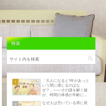
検索
「大人になると1年があっと
いう間に感じるのはな
ぜ？」――その謎を解く鍵
が、時間の体感が年齢によ
って変化する心理現象『ジ
なぜ人は空いている席に座
ャネーの法則』です。