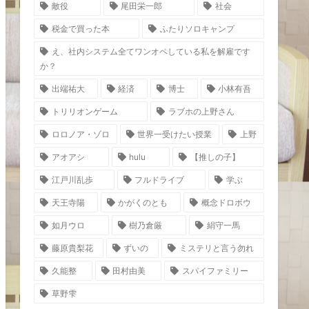
敵役
尾田栄一郎
社会
税金で買った本
ふたりソロキャンプ
え、社内システム全てワンオペしている私を解雇です
か？
出端祐大
経済
博士
小林有吾
トリリオンゲーム
ラブホの上野さん
ロロノア・ゾロ
世界一受けたい授業
上野
アオアシ
hulu
【推しの子】
江戸川乱歩
フルドライブ
学ぶ
天王寺陽
かがくのとも
概念ドロボウ
如月ウロ
樹乃倉厳
絹守一馬
藤原貴梨花
ずいの
ミステリと言う勿れ
久能整
田村由美
スパイファミリー
草野雫