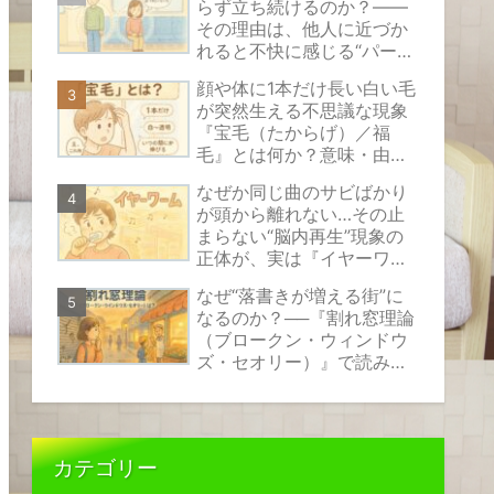
らず立ち続けるのか？――
その理由は、他人に近づか
れると不快に感じる“パーソ
ナルスペース”という見えな
顔や体に1本だけ長い白い毛
い心のバリアにあります。
が突然生える不思議な現象
『宝毛（たからげ）／福
毛』とは何か？意味・由
来・原因の考え方と安心で
なぜか同じ曲のサビばかり
きる対処法をやさしく解説
が頭から離れない…その止
まらない“脳内再生”現象の
正体が、実は『イヤーワー
ム』と呼ばれるものなので
なぜ“落書きが増える街”に
す。
なるのか？──『割れ窓理論
（ブロークン・ウィンドウ
ズ・セオリー）』で読み解
く、小さな乱れが伝えるサ
インの正体
カテゴリー