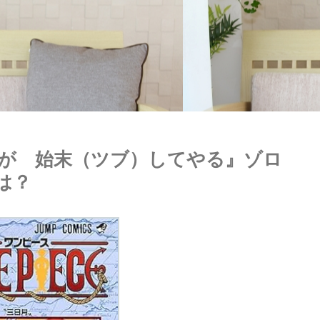
が 始末（ツブ）してやる』ゾロ
は？