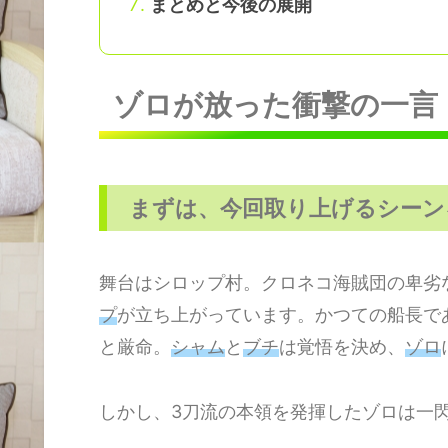
まとめと今後の展開
ゾロが放った衝撃の一言
まずは、今回取り上げるシーン
舞台はシロップ村。クロネコ海賊団の卑劣
プ
が立ち上がっています。かつての船長で
と厳命。
シャム
と
ブチ
は覚悟を決め、
ゾロ
しかし、3刀流の本領を発揮したゾロは一