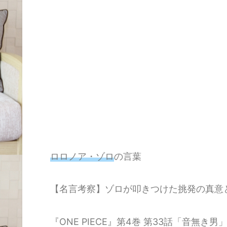
ロロノア・ゾロ
の言葉
【名言考察】ゾロが叩きつけた挑発の真意
『ONE PIECE』第4巻 第33話「音無き