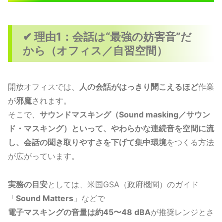
✔ 理由1：会話は“最強の妨害音”だ
から（オフィス／自習空間）
開放オフィスでは、
人の会話がはっきり聞こえるほど
作業
が
邪魔
されます。
そこで、
サウンドマスキング（Sound masking／サウン
ド・マスキング）といって、やわらかな連続音を空間に流
し、会話の聞き取りやすさを下げて集中環境
をつくる方法
が広がっています。
実務の目安
としては、米国GSA（政府機関）のガイド
「
Sound Matters
」などで
電子マスキングの音量は約45〜48 dBA
が推奨レンジとさ