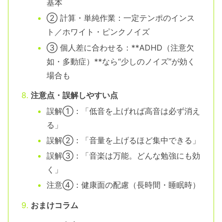
基本
② 計算・単純作業：一定テンポのインス
ト／ホワイト・ピンクノイズ
③ 個人差に合わせる：**ADHD（注意欠
如・多動症）**なら“少しのノイズ”が効く
場合も
注意点・誤解しやすい点
誤解①：「低音を上げれば高音は必ず消え
る」
誤解②：「音量を上げるほど集中できる」
誤解③：「音楽は万能。どんな勉強にも効
く」
注意④：健康面の配慮（長時間・睡眠時）
おまけコラム