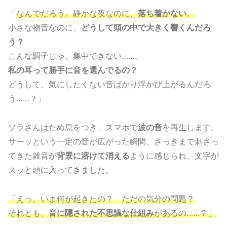
「
なんでだろう。静かな夜なのに、
落ち着かない
。
小さな物音なのに、
どうして頭の中で大きく響くんだろ
う？
こんな調子じゃ、集中できない……。
私の耳って勝手に音を選んでるの？
どうして、気にしたくない音ばかり浮かび上がるんだろ
う……？」
ソラさんはため息をつき、スマホで
波の音
を再生します。
サーッという一定の音が広がった瞬間、さっきまで刺さっ
てきた雑音が
背景に溶けて消える
ように感じられ、文字が
スッと頭に入ってきました。
「えっ、いま何が起きたの？ ただの気分の問題？
それとも、
音に隠された不思議な仕組み
があるの……？」