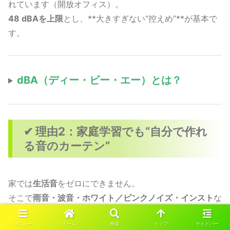
れています（開放オフィス）。
48 dBAを上限
とし、**大きすぎない“控えめ”**が基本で
す。
dBA（ディー・ビー・エー）とは？
✔ 理由2：家庭学習でも“自分で作れ
る音のカーテン”
家では
生活音
をゼロにできません。
そこで
雨音・波音・ホワイト／ピンクノイズ・インスト
な
ど、
一定で連続した音
を
小さめ
に流すことで、
話し声など
メニュー
ホーム
検索
トップ
サイドバー
の目立ち
を下げられます。