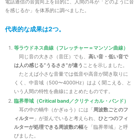
電話通信の音質向上を目的に、人間の耳が「どのように音
を感じるか」を体系的に調べました。
代表的な成果は2つ。
等ラウドネス曲線（フレッチャー＝マンソン曲線）
同じ音の大きさ（音圧）でも、
高い音・低い音で
は人の感じる“うるささ”が違う
ことを示しました。
たとえば小さな音量では低音や高音が聞き取りに
くく、中音域（500〜4000Hz）はよく聞こえる、と
いう人間の特性を曲線にまとめたものです。
臨界帯域（Critical band／クリティカル・バンド）
耳の中の蝸牛（かぎゅう）には「
周波数ごとのフ
ィルター
」が並んでいると考えられ、
ひとつのフィ
ルターが処理できる周波数の幅
を「臨界帯域」と呼
びました。