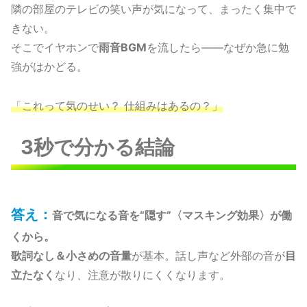
隣の部屋のテレビの笑い声が気になって、まったく集中で
きない。
そこでイヤホンで
雨音BGM
を流したら——なぜか急に勉
強がはかどる。
「これって気のせい？ 仕組みはあるの？」
3秒で分かる結論
答え：
音で気になる音を“隠す”〈マスキング効果〉が働
くから。
歌詞なし＆小さめの音量
が基本。話し声など外部の音が
目
立たなく
なり、注意が散りにくくなります。