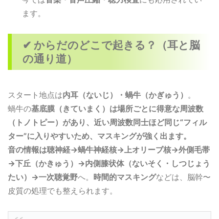
ます。
✔ からだのどこで起きる？（耳と脳
の通り道）
スタート地点は
内耳（ないじ）・蝸牛（かぎゅう）
。
蝸牛の
基底膜（きていまく）は場所ごとに得意な周波数
（トノトピー）があり、近い周波数同士ほど同じ“フィル
ター”に入りやすいため、マスキングが強く出ます。
音の情報は聴神経→蝸牛神経核→上オリーブ核→外側毛帯
→下丘（かきゅう）→内側膝状体（ないそく・しつじょう
たい）→一次聴覚野
へ。
時間的マスキング
などは、脳幹〜
皮質の処理でも整えられます。