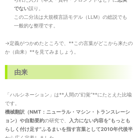
でない
誤り。
この二分法は大規模言語モデル（LLM）の総説でも
一般的な整理です。
→定義がつかめたところで、**この言葉がどこから来たの
か（由来）**を見てみましょう。
由来
「ハルシネーション」は**人間の“幻覚”**にたとえた比喩
です。
機械翻訳（NMT：ニューラル・マシン・トランスレーシ
ョン）や自動要約
の研究で、
入力にない内容を“もっとも
らしく付け足す”ふるまいを指す言葉として2010年代後半
から広く定着しました。