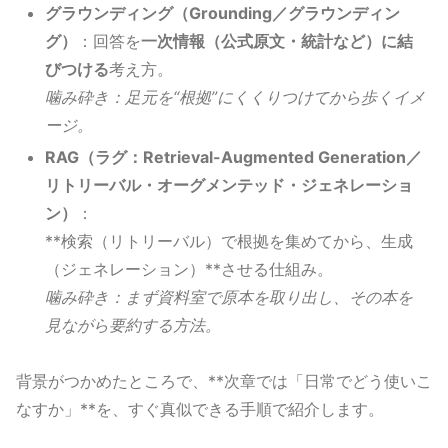
グラウンディング（Grounding／グラウンディン
グ）
：回答を
一次情報（公式原文・統計など）に結
びつける
考え方。
噛み砕き：足元を“根拠”にくくりつけてから歩くイメ
ージ。
RAG（ラグ：Retrieval-Augmented Generation／
リトリーバル・オーグメンテッド・ジェネレーショ
ン）
：
**検索（リトリーバル）で根拠を集めてから、生成
（ジェネレーション）**させる仕組み。
噛み砕き：まず資料室で原本を取り出し、その本を
見ながら要約する方法。
背景がつかめたところで、**次章では「日常でどう使いこ
なすか」**を、すぐ真似できる手順で紹介します。