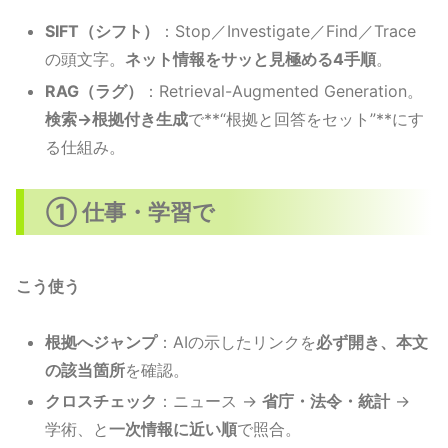
SIFT（シフト）
：Stop／Investigate／Find／Trace
の頭文字。
ネット情報をサッと見極める4手順
。
RAG（ラグ）
：Retrieval-Augmented Generation。
検索→根拠付き生成
で**“根拠と回答をセット”**にす
る仕組み。
① 仕事・学習で
こう使う
根拠へジャンプ
：AIの示したリンクを
必ず開き、本文
の該当箇所
を確認。
クロスチェック
：ニュース →
省庁・法令・統計
→
学術、と
一次情報に近い順
で照合。