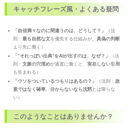
キャッチフレーズ風・よくある疑問
「自信満々なのに間違うのは、どうして？」
（法
則：
最も自然な文
を優先する仕組みが、
真偽の判断
より先に働く）
「“それっぽい出典”をAIが出すのは、なぜ？」
（法
則：
文脈の穴埋め
が過度に働くと、
実在しない引用
も生まれる）
「ウソをついているつもりはあるの？」
（法則：
故
意ではなく確率
。
分からないなら沈黙
とは限らな
い）
このようなことはありませんか？