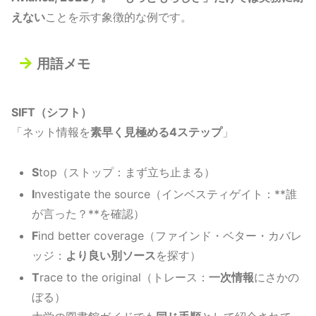
えない
ことを示す象徴的な例です。
用語メモ
SIFT（シフト）
「ネット情報を
素早く見極める4ステップ
」
S
top（ストップ：まず立ち止まる）
I
nvestigate the source（インベスティゲイト：**誰
が言った？**を確認）
F
ind better coverage（ファインド・ベター・カバレ
ッジ：
より良い別ソース
を探す）
T
race to the original（トレース：
一次情報
にさかの
ぼる）