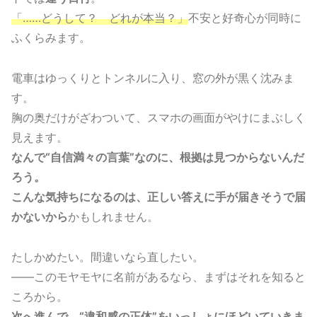
「……どうして？ どれが本当？」
不安と好奇心が同時に
ふくらみます。
電車はゆっくりとトンネルに入り、窓の外が黒く沈みま
す。
胸の奥だけがざわついて、スマホの画面がやけにまぶしく
見えます。
なんで“自信満々の言葉”なのに、根拠は見つからないんだ
ろう。
こんな気持ちになるのは、正しい答えに手が届きそうで届
かないから
かもしれません。
たしかめたい。間違いなら直したい。
——このモヤモヤに名前があるなら、まずはそれを知ると
ころから。
次へ進んで、“違和感の正体”をいっしょにほどいていきま