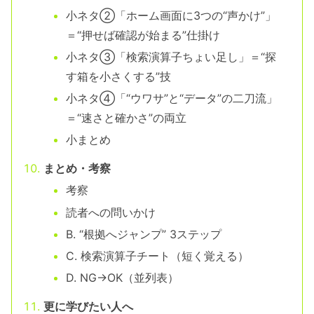
小ネタ②「ホーム画面に3つの“声かけ”」
＝“押せば確認が始まる”仕掛け
小ネタ③「検索演算子ちょい足し」＝“探
す箱を小さくする”技
小ネタ④「“ウワサ”と“データ”の二刀流」
＝“速さと確かさ”の両立
小まとめ
まとめ・考察
考察
読者への問いかけ
B. “根拠へジャンプ” 3ステップ
C. 検索演算子チート（短く覚える）
D. NG→OK（並列表）
更に学びたい人へ