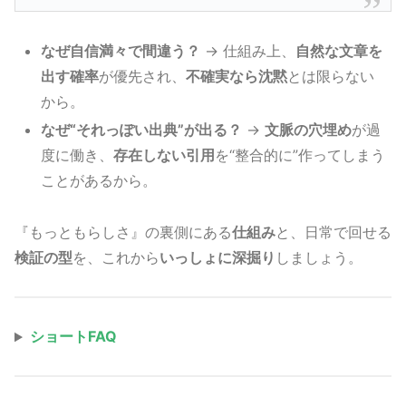
なぜ自信満々で間違う？
→ 仕組み上、
自然な文章を
出す確率
が優先され、
不確実なら沈黙
とは限らない
から。
なぜ“それっぽい出典”が出る？
→
文脈の穴埋め
が過
度に働き、
存在しない引用
を“整合的に”作ってしまう
ことがあるから。
『もっともらしさ』の裏側にある
仕組み
と、日常で回せる
検証の型
を、これから
いっしょに深掘り
しましょう。
ショートFAQ