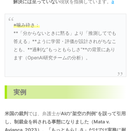
解決には至っていない
現状を指摘しています。
a
※噛み砕き：
**「分からないときに黙る」より「推測してでも
答える」**ように学習・評価が設計されがちなこ
とも、**過剰な“もっともらしさ”**の背景にあり
ます（OpenAI研究チームの分析）。
実例
米国の裁判
では、弁護士が
AIの“架空の判例”を誤って引用
し、制裁金を科される事態になりました（Mata v.
Avianca, 2023）。「もっともらしさ」だけでは実務に耐