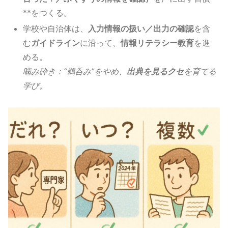
**をつくる。
学校や自治体は、
入力情報の扱い／出力の確認
を含
む
ガイドライン
に沿って、
情報リテラシー教育
を進
める。
噛み砕き：“鵜呑み”をやめ、
出典を見るクセ
を育てる
学び。