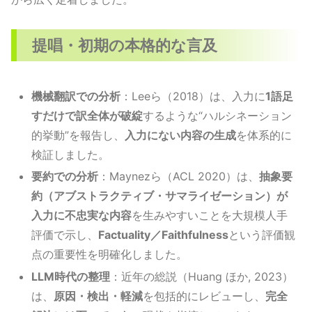
提唱・初期の本格的な言及
機械翻訳での分析
：Leeら（2018）は、入力に
1語足
すだけで訳全体が破綻
するような“ハルシネーション
的挙動”を報告し、
入力にない内容の生成
を体系的に
検証しました。
要約での分析
：Maynezら（ACL 2020）は、
抽象要
約（アブストラクティブ・サマライゼーション）が
入力に不忠実な内容
を生みやすいことを大規模人手
評価で示し、
Factuality／Faithfulness
という評価観
点の重要性を明確化しました。
LLM時代の整理
：近年の総説（Huang ほか, 2023）
は、
原因・検出・軽減
を包括的にレビューし、
完全