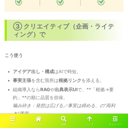
③ クリエイティブ（企画・ライテ
ィング）で
こう使う
アイデア出し・構成
はAIで時短。
事実主張
を含む箇所は
根拠リンク
を添える。
組織導入なら
RAG
や
出典表示UI
で、**「根拠→要
約」**の順に品質を担保。
噛み砕き：発想は広げる／事実は締める、の“両利
き”運用。
メニュー
ホーム
検索
トップ
サイドバー