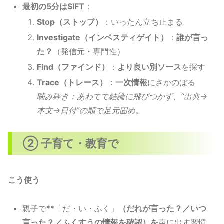
最初の5分はSIFT
：
Stop（ストップ）
：いったん立ち止まる
Investigate（インベスティゲイト）
：
誰が言っ
た？
（発信元・専門性）
Find（ファインド）
：
より良い別ソース
を探す
Trace（トレース）
：
一次情報
にさかのぼる
噛み砕き：あわてて結論に飛びつかず、“出典→
本文→日付”の順で足元固め。
② 子育て・教育で
こう使う
親子で**「だ・い・ふく」
（だれが言った？／いつ
言った？／ふくすうの情報を確認）を
声に出す習慣