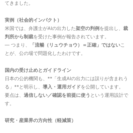
てきました。
実例（社会的インパクト）
米国では、弁護士がAIの出力した
架空の判例
を提出し、
裁
判所から制裁
を受けた事例が報告されています。
— つまり、
「流暢（リュウチョウ）＝正確」ではない
こ
とが、公の場で問題化したわけです。
国内の受け止めとガイドライン
日本の公的機関も、**「生成AIの出力には誤りが含まれう
る」**と明示し、
導入・運用ガイド
を公開しています。
要点は、
過信しない／確認を前提に使う
という運用設計で
す。
研究・産業界の方向性（軽減策）