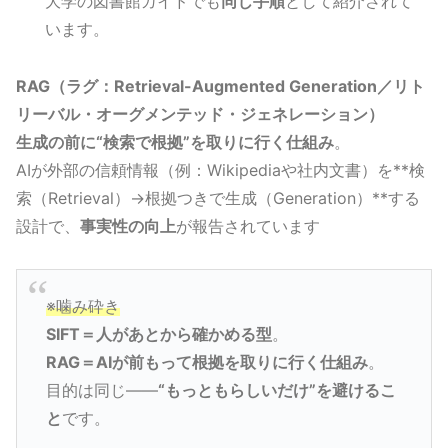
大学の図書館ガイドでも
同じ手順
として紹介されて
います。
RAG（ラグ：Retrieval-Augmented Generation／リト
リーバル・オーグメンテッド・ジェネレーション）
生成の前に“検索で根拠”を取りに行く仕組み
。
AIが外部の信頼情報（例：Wikipediaや社内文書）を**検
索（Retrieval）→根拠つきで生成（Generation）**する
設計で、
事実性の向上
が報告されています
※噛み砕き
SIFT＝人があとから確かめる型
。
RAG＝AIが前もって根拠を取りに行く仕組み
。
目的は同じ——
“もっともらしいだけ”を避けるこ
と
です。