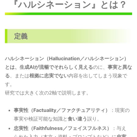
『ハルシネーション』とは？
定義
ハルシネーション（Hallucination／ハルシネーション）
とは、生成AIが流暢でそれらしく見える
のに、
事実と異な
る
、または
根拠に忠実でない
内容を出してしまう現象で
す。
研究では大きく次の2軸で説明します。
事実性（Factuality／ファクチュアリティ）
：現実の
事実や検証可能な知識と
食い違う
誤り。
忠実性（Faithfulness／フェイスフルネス）
：与え
られた入力（本文・資料・プロンプトなど）に
忠実