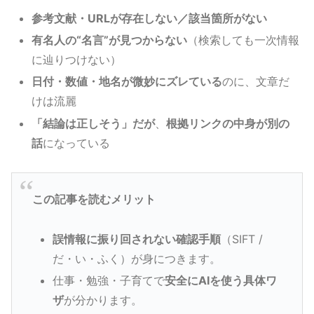
参考文献・URLが存在しない／該当箇所がない
有名人の“名言”が見つからない
（検索しても一次情報
に辿りつけない）
日付・数値・地名が微妙にズレている
のに、文章だ
けは流麗
「結論は正しそう」だが
、
根拠リンクの中身が別の
話
になっている
この記事を読むメリット
誤情報に振り回されない確認手順
（SIFT /
だ・い・ふく）が身につきます。
仕事・勉強・子育てで
安全にAIを使う具体ワ
ザ
が分かります。