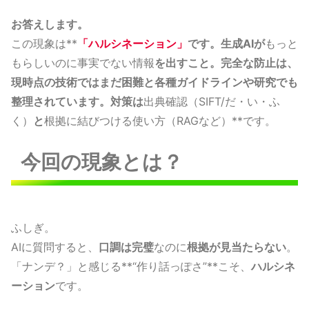
お答えします。
この現象は**
「ハルシネーション」
です。生成AIが
もっと
もらしいのに事実でない情報
を出すこと。完全な防止は、
現時点の技術ではまだ困難と各種ガイドラインや研究でも
整理されています。対策は
出典確認（SIFT/だ・い・ふ
く）
と
根拠に結びつける使い方（RAGなど）**です。
今回の現象とは？
ふしぎ。
AIに質問すると、
口調は完璧
なのに
根拠が見当たらない
。
「ナンデ？」と感じる**“作り話っぽさ”**こそ、
ハルシネ
ーション
です。