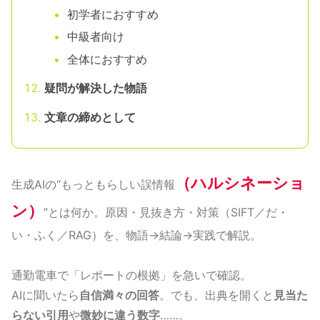
初学者におすすめ
中級者向け
全体におすすめ
疑問が解決した物語
文章の締めとして
（ハルシネーショ
生成AIの“もっともらしい誤情報
ン）
”とは何か。原因・見抜き方・対策（SIFT／だ・
い・ふく／RAG）を、物語→結論→実践で解説。
通勤電車で「レポートの根拠」を急いで確認。
AIに聞いたら
自信満々の回答
。でも、出典を開くと
見当た
らない引用
や
微妙に違う数字
……。