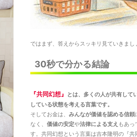
ではまず、答えからスッキリ見ていきまし
30秒で分かる結論
『
共同幻想』
とは、多くの人が共有して
している状態を考える言葉です。
そしてお金は、
みんなが価値を認める信頼
なく、
価値の安定
や
法律による支え
もあっ
す。共同幻想という言葉は吉本隆明の『共