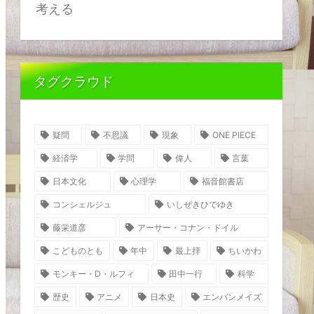
考える
タグクラウド
疑問
不思議
現象
ONE PIECE
経済学
学問
偉人
言葉
日本文化
心理学
福音館書店
コンシェルジュ
いしぜきひでゆき
藤栄道彦
アーサー・コナン・ドイル
こどものとも
年中
最上拝
ちいかわ
モンキー・D・ルフィ
田中一行
科学
歴史
アニメ
日本史
エンバンメイズ