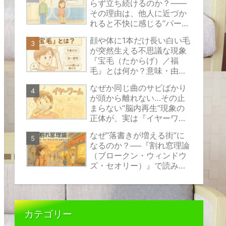
らず立ち続けるのか？――
その理由は、他人に近づか
れると不快に感じる“パーソ
ナルスペース”という見えな
顔や体に1本だけ長い白い毛
い心のバリアにあります。
が突然生える不思議な現象
『宝毛（たからげ）／福
毛』とは何か？意味・由
来・原因の考え方と安心で
なぜか同じ曲のサビばかり
きる対処法をやさしく解説
が頭から離れない…その止
まらない“脳内再生”現象の
正体が、実は『イヤーワー
ム』と呼ばれるものなので
なぜ“落書きが増える街”に
す。
なるのか？──『割れ窓理論
（ブロークン・ウィンドウ
ズ・セオリー）』で読み解
く、小さな乱れが伝えるサ
インの正体
カテゴリー