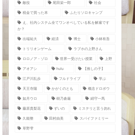
敵役
尾田栄一郎
社会
税金で買った本
ふたりソロキャンプ
え、社内システム全てワンオペしている私を解雇です
か？
出端祐大
経済
博士
小林有吾
トリリオンゲーム
ラブホの上野さん
ロロノア・ゾロ
世界一受けたい授業
上野
アオアシ
hulu
【推しの子】
江戸川乱歩
フルドライブ
学ぶ
天王寺陽
かがくのとも
概念ドロボウ
如月ウロ
樹乃倉厳
絹守一馬
藤原貴梨花
ずいの
ミステリと言う勿れ
久能整
田村由美
スパイファミリー
草野雫