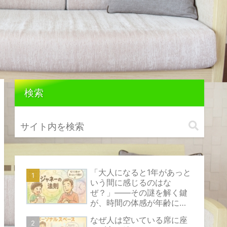
検索
「大人になると1年があっと
いう間に感じるのはな
ぜ？」――その謎を解く鍵
が、時間の体感が年齢によ
って変化する心理現象『ジ
なぜ人は空いている席に座
ャネーの法則』です。