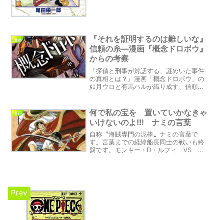
『それを証明するのは難しいな』
漫画
信頼の糸―漫画『概念ドロボウ』
からの考察
『探偵と刑事が対話する、謎めいた事件
の真相とは？』漫画「概念ドロボウ」の
如月ウロと有馬ハルが織り成す、信頼と
証明についての哲学的な対話に迫りま
す。自分を証明する難しさと信頼の重要
性を考察。
何で私の宝を 置いていかなきゃ
漫画
いけないのよ!!! ナミの言葉
自称〝海賊専門の泥棒〟ナミの言葉で
す。言葉までの経緯船長同士の戦いも終
盤です。モンキー・D・ルフィ VS バ
ギー押され気味のバギーですが、海賊見
習い時代を追想し、自分の志を声高に宣
言するバギー。財宝に対する執念と誰に
も渡さないという執着。そ...