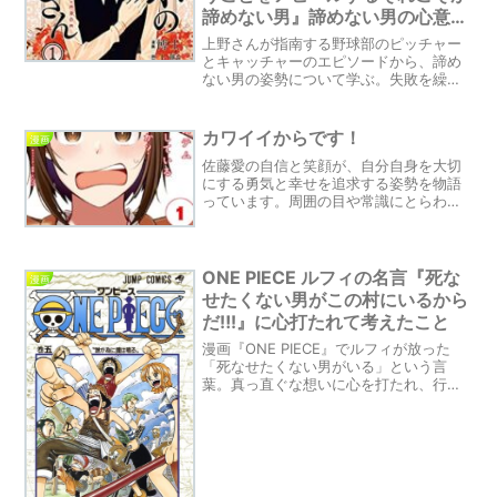
参考に、目標達成への近道を見つけまし
諦めない男』諦めない男の心意気
ょう。
を学ぶ：漫画『ラブホの上野さ
上野さんが指南する野球部のピッチャー
ん』からの教訓
とキャッチャーのエピソードから、諦め
ない男の姿勢について学ぶ。失敗を繰り
返し、新たなアプローチを試みることの
重要性に迫る内容。野球と恋愛、異なる
ようで共通する成長のポイントに迫る一
カワイイからです！
漫画
篇。
佐藤愛の自信と笑顔が、自分自身を大切
にする勇気と幸せを追求する姿勢を物語
っています。周囲の目や常識にとらわれ
ず、自分の意見や行動を表現することの
重要性と、その限界について考えてみま
しょう。さあ、自分自身を大切にし、本
音を貫く勇気を持ちましょう。
ONE PIECE ルフィの名言『死な
漫画
せたくない男がこの村にいるから
だ‼!』に心打たれて考えたこと
漫画『ONE PIECE』でルフィが放った
「死なせたくない男がいる」という言
葉。真っ直ぐな想いに心を打たれ、行動
する意味を深く考えさせられました。こ
の名言を通して、あなた自身の大切なも
のについても見つめ直してみませんか？