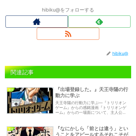
hibiku@をフォローする
hibiku@
関連記事
『出場登録した。』天王寺陽の行
漫画
動力に学ぶ
天王寺陽の行動力に学ぶ―『トリリオン
ゲーム』からの感銘漫画『トリリオンゲ
ーム』からの一場面について、主人公の
起業家、天王寺陽が放った一言「出場登
録した。」。彼の行動力と決断力に感銘
を受け、自分の目標に向かって行動する
『なにかしら「前とは違う」とい
漫画
大切さを考えました。天王寺陽の姿勢を
うことをアピールするそれこそが