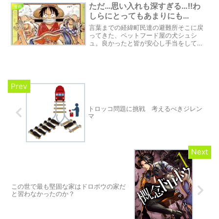
から宝を盗もうとします。勿論、バギー
ただ…思い入れも深すぎる…!!わ
漫画
は自身で集めた財宝である...
しらにとってもあまりにも…
言葉までの経緯町民達の避難所そこに戻
ってきた、ペットフード屋の犬シュシ
ュ。良かったと皆が安心し手当をしてく
れようとします。そこで、一人の年配の
男性が、あることに気が付きます。町長
が避難所に戻ってきてはいない様子でし
た。町長が、シュシュの餌を...
トロッコ問題に挑戦 考えるべきジレン
マ
この世で最も堅固な家はドロボウの家だ
と習わなかったのか？