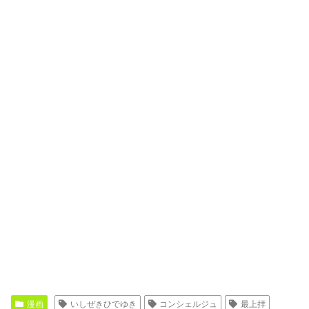
漫画
いしぜきひでゆき
コンシェルジュ
最上拝