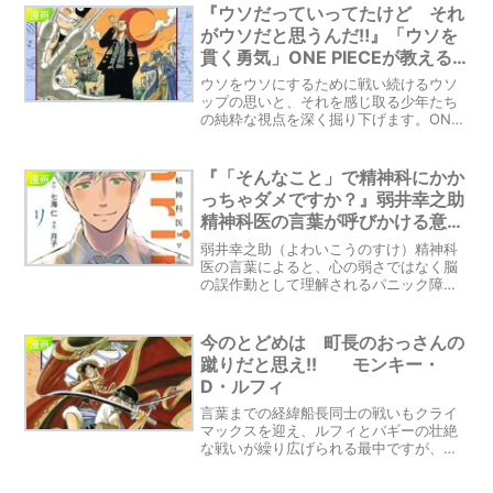
さを教えてくれるものです。私たちの日
『ウソだっていってたけど それ
漫画
常やビジネスにおいても、成功への意志
がウソだと思うんだ‼』「ウソを
や共感を育む要素となるでしょう。この
貫く勇気」ONE PIECEが教える
言葉は挑戦を乗り越える勇気を与え、成
大切な想い
果を引き寄せる手助けとなるでしょう。
ウソをウソにするために戦い続けるウソ
詳細な解説をブログ記事でお伝えしま
ップの思いと、それを感じ取る少年たち
す。
の純粋な視点を深く掘り下げます。ONE
PIECE第4巻・第31話「〝真実〟」から得
られる教訓を、ぜひご覧ください。
『「そんなこと」で精神科にかか
漫画
っちゃダメですか？』弱井幸之助
精神科医の言葉が呼びかける意識
の重要性
弱井幸之助（よわいこうのすけ）精神科
医の言葉によると、心の弱さではなく脳
の誤作動として理解されるパニック障害
に苦しむ北野薫子の物語をご紹介しま
す。日本の精神科へのアプローチについ
ても考察されており、精神病患者が多い
今のとどめは 町長のおっさんの
漫画
けど自殺は少ない国という状況を比較し
蹴りだと思え!! モンキー・
ています。精神科医として活躍する弱井
D・ルフィ
の言葉に触れながら、精神科への理解と
意識の重要性について考える一冊です。
言葉までの経緯船長同士の戦いもクライ
マックスを迎え、ルフィとバギーの壮絶
な戦いが繰り広げられる最中ですが、自
分の目的を思い出したナミは、自身の決
めたルールに従って、海賊であるバギー