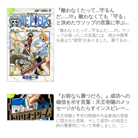
『敵わなくたって…守るん
漫画
だ……!!!』敵わなくても「守る」
と決めたウソップの言葉に学ぶ本
当の強さ
『敵わなくたって…守るんだ……!!!』ウソ
ップが放ったこの言葉には、弱さや限界
を超えた“覚悟”がありました。勝てるか
どうかではなく、大切なものを守る。そ
の行動の価値を、あなたはどう感じます
か？ウソップの名言から「責任」と「信
念」について深く考察します。
『お前なら勝つだろ。』成功への
漫画
確信を示す言葉：天王寺陽のメッ
セージがもたらすインスピレーシ
ョン
天王寺陽と平学の関係や大会参加の背後
に隠された意味、そして成功への信念と
絆の重要性について考察しました。この
セリフは、単なる励ましの言葉以上の意
味を持っており、自己犠牲や信頼の大切