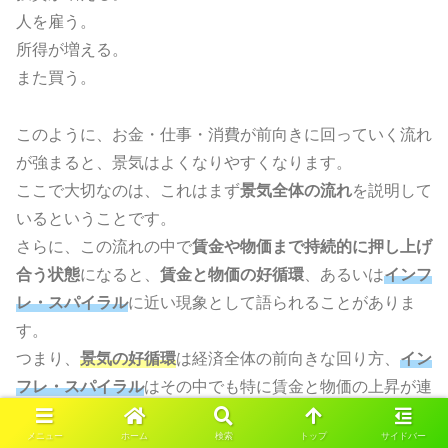
人を雇う。
所得が増える。
また買う。
このように、お金・仕事・消費が前向きに回っていく流れ
が強まると、景気はよくなりやすくなります。
ここで大切なのは、これはまず
景気全体の流れ
を説明して
いるということです。
さらに、この流れの中で
賃金や物価まで持続的に押し上げ
合う状態
になると、
賃金と物価の好循環
、あるいは
インフ
レ・スパイラル
に近い現象として語られることがありま
す。
つまり、
景気の好循環
は経済全体の前向きな回り方、
イン
フレ・スパイラル
はその中でも特に賃金と物価の上昇が連
鎖する状態を指す言葉です。
メニュー
ホーム
検索
トップ
サイドバー