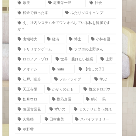
敵役
尾田栄一郎
社会
税金で買った本
ふたりソロキャンプ
え、社内システム全てワンオペしている私を解雇です
か？
出端祐大
経済
博士
小林有吾
トリリオンゲーム
ラブホの上野さん
ロロノア・ゾロ
世界一受けたい授業
上野
アオアシ
hulu
【推しの子】
江戸川乱歩
フルドライブ
学ぶ
天王寺陽
かがくのとも
概念ドロボウ
如月ウロ
樹乃倉厳
絹守一馬
藤原貴梨花
ずいの
ミステリと言う勿れ
久能整
田村由美
スパイファミリー
草野雫