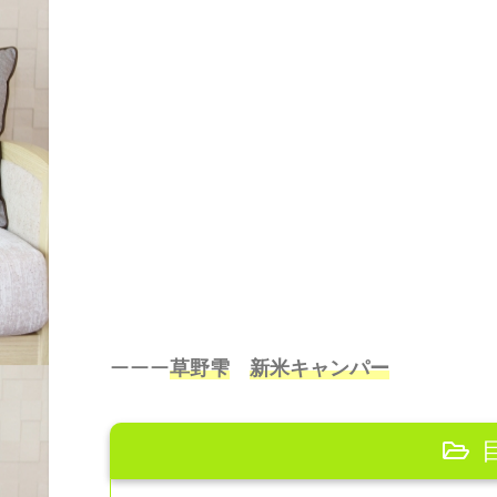
ーーー
草野雫
新米キャンパー