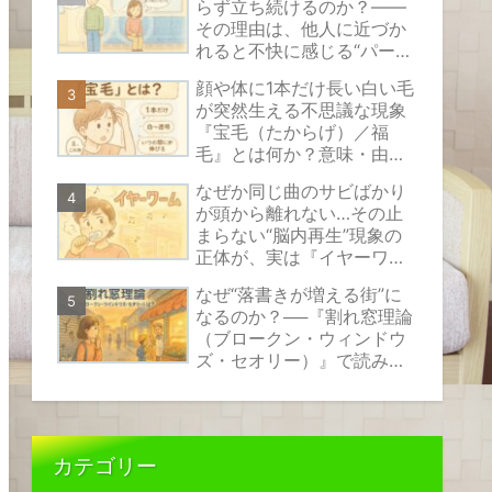
らず立ち続けるのか？――
その理由は、他人に近づか
れると不快に感じる“パーソ
ナルスペース”という見えな
顔や体に1本だけ長い白い毛
い心のバリアにあります。
が突然生える不思議な現象
『宝毛（たからげ）／福
毛』とは何か？意味・由
来・原因の考え方と安心で
なぜか同じ曲のサビばかり
きる対処法をやさしく解説
が頭から離れない…その止
まらない“脳内再生”現象の
正体が、実は『イヤーワー
ム』と呼ばれるものなので
なぜ“落書きが増える街”に
す。
なるのか？──『割れ窓理論
（ブロークン・ウィンドウ
ズ・セオリー）』で読み解
く、小さな乱れが伝えるサ
インの正体
カテゴリー