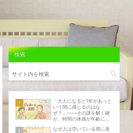
検索
「大人になると1年があっと
いう間に感じるのはな
ぜ？」――その謎を解く鍵
が、時間の体感が年齢によ
って変化する心理現象『ジ
なぜ人は空いている席に座
ャネーの法則』です。