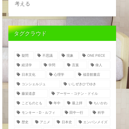
考える
タグクラウド
疑問
不思議
現象
ONE PIECE
経済学
学問
言葉
偉人
日本文化
心理学
福音館書店
コンシェルジュ
いしぜきひでゆき
藤栄道彦
アーサー・コナン・ドイル
こどものとも
年中
最上拝
ちいかわ
モンキー・D・ルフィ
田中一行
科学
歴史
アニメ
日本史
エンバンメイズ