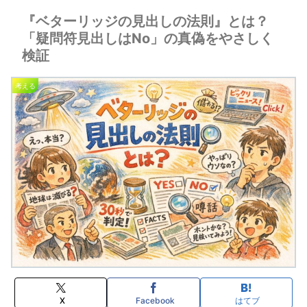
『ベターリッジの見出しの法則』とは？
「疑問符見出しはNo」の真偽をやさしく
検証
考える
X
Facebook
はてブ