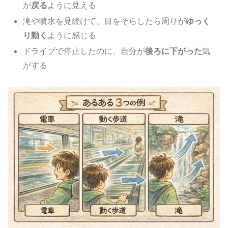
が
戻る
ように見える
滝や噴水を見続けて、目をそらしたら周りが
ゆっく
り動く
ように感じる
ドライブで停止したのに、自分が
後ろに下がった
気
がする