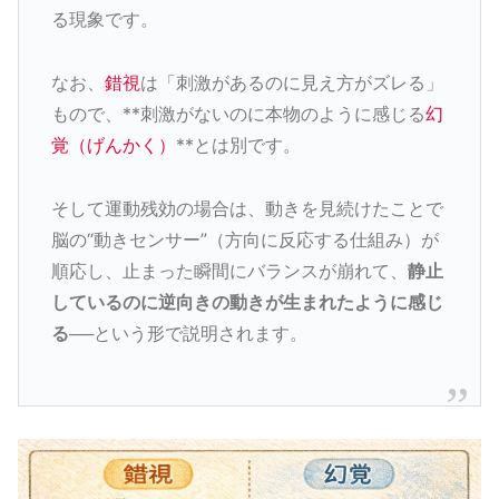
る現象です。
なお、
錯視
は「刺激があるのに見え方がズレる」
もので、**刺激がないのに本物のように感じる
幻
覚（げんかく）
**とは別です。
そして運動残効の場合は、動きを見続けたことで
脳の“動きセンサー”（方向に反応する仕組み）が
順応し、止まった瞬間にバランスが崩れて、
静止
しているのに逆向きの動きが生まれたように感じ
る
──という形で説明されます。