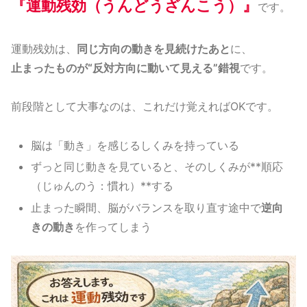
『運動残効（うんどうざんこう）』
です。
運動残効は、
同じ方向の動きを見続けたあと
に、
止まったものが“反対方向に動いて見える”錯視
です。
前段階として大事なのは、これだけ覚えればOKです。
脳は「動き」を感じるしくみを持っている
ずっと同じ動きを見ていると、そのしくみが**順応
（じゅんのう：慣れ）**する
止まった瞬間、脳がバランスを取り直す途中で
逆向
きの動き
を作ってしまう