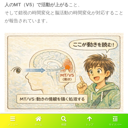
人のMT（V5）で活動が上がる
こと、
そして錯視の時間変化と脳活動の時間変化が対応すること
が報告されています。
一方で「MTだけが全部」ではなく、
メニュー
ホーム
検索
トップ
サイドバー