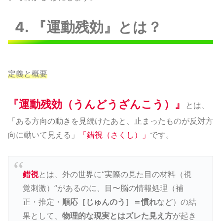
4. 『運動残効』とは？
定義と概要
『運動残効（うんどうざんこう）』
とは、
「ある方向の動きを見続けたあと、止まったものが反対方
向に動いて見える」
「錯視（さくし）」
です。
錯視
とは、外の世界に“実際の見た目の材料（視
覚刺激）”があるのに、目〜脳の情報処理（補
正・推定・
順応［じゅんのう］＝慣れ
など）の結
果として、
物理的な現実とはズレた見え方
が起き