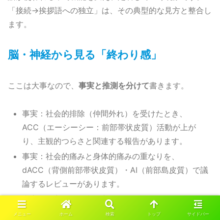
「接続→挨拶語への独立」は、その典型的な見方と整合し
ます。
脳・神経から見る「終わり感」
ここは大事なので、
事実と推測を分けて
書きます。
事実：社会的排除（仲間外れ）を受けたとき、
ACC（エーシーシー：前部帯状皮質）活動が上が
り、主観的つらさと関連する報告があります。
事実：社会的痛みと身体的痛みの重なりを、
dACC（背側前部帯状皮質）・AI（前部島皮質）で議
論するレビューがあります。
事実：一方で、両者は完全同一ではなく、区別可能
という報告もあります。
メニュー
ホーム
検索
トップ
サイドバー