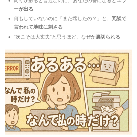
周りが触ると普通なのに、あなたの番になると
エラ
ーが出る
何もしていないのに「また壊したの？」と、
冗談で
言われて地味に刺さる
“次こそは大丈夫”と思うほど、なぜか
裏切られる