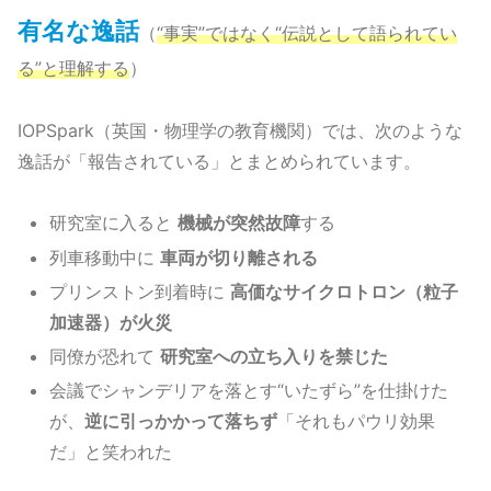
有名な逸話
（
“事実”ではなく“伝説として語られてい
る”と理解する
）
IOPSpark（英国・物理学の教育機関）では、次のような
逸話が「報告されている」とまとめられています。
研究室に入ると
機械が突然故障
する
列車移動中に
車両が切り離される
プリンストン到着時に
高価なサイクロトロン（粒子
加速器）が火災
同僚が恐れて
研究室への立ち入りを禁じた
会議でシャンデリアを落とす“いたずら”を仕掛けた
が、
逆に引っかかって落ちず
「それもパウリ効果
だ」と笑われた