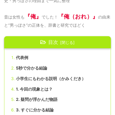
史・男っぽさの理由まで一気に整理
『俺』
『俺（おれ）』
昔は女性も
でした！
の由来
と“男っぽさ”の正体を、辞書と研究でほどく
目次
代表例
5秒で分かる結論
小学生にもわかる説明（かみくだき）
1. 今回の現象とは？
2. 疑問が浮かんだ物語
3. すぐに分かる結論