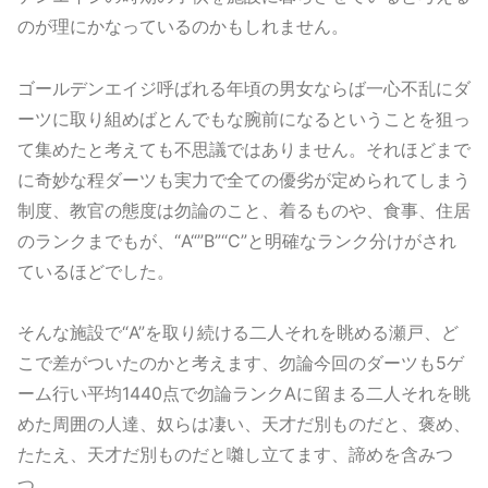
のが理にかなっているのかもしれません。
ゴールデンエイジ呼ばれる年頃の男女ならば一心不乱にダ
ーツに取り組めばとんでもな腕前になるということを狙っ
て集めたと考えても不思議ではありません。それほどまで
に奇妙な程ダーツも実力で全ての優劣が定められてしまう
制度、教官の態度は勿論のこと、着るものや、食事、住居
のランクまでもが、“A“”B”“C”と明確なランク分けがされ
ているほどでした。
そんな施設で“A”を取り続ける二人それを眺める瀬戸、ど
こで差がついたのかと考えます、勿論今回のダーツも5ゲ
ーム行い平均1440点で勿論ランクAに留まる二人それを眺
めた周囲の人達、奴らは凄い、天才だ別ものだと、褒め、
たたえ、天才だ別ものだと囃し立てます、諦めを含みつ
つ。