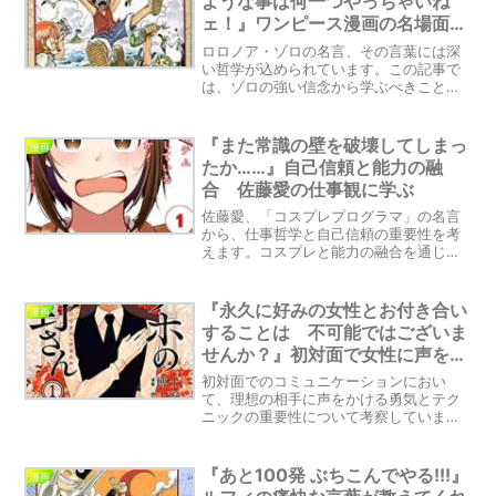
ような事は何一つやっちゃいね
魅力を保ち、良い行動が広がるきっかけ
ェ！』ワンピース漫画の名場面：
となる。
ゾロの強い信念と生き方に感銘
ロロノア・ゾロの名言、その言葉には深
い哲学が込められています。この記事で
は、ゾロの強い信念から学ぶべきことに
ついて考えてみましょう。ゾロの覚悟と
は一体何なのか？信念と行動の一致がも
たらす影響とは？私たちの日常において
『また常識の壁を破壊してしまっ
漫画
も、このメッセージから多くの示唆を得
たか……』自己信頼と能力の融
ることができるかもしれません。
合 佐藤愛の仕事観に学ぶ
佐藤愛、「コスプレプログラマ」の名言
から、仕事哲学と自己信頼の重要性を考
えます。コスプレと能力の融合を通じ
て、彼女が示す新たな視点に共感せざる
を得ません。その言葉が私たちにもたら
す学びについて探求します。
『永久に好みの女性とお付き合い
漫画
することは 不可能ではございま
せんか？』初対面で女性に声をか
けるテクニックとは？勇気を出し
初対面でのコミュニケーションにおい
て行動する重要性とは
て、理想の相手に声をかける勇気とテク
ニックの重要性について考察していま
す。ナンパのエピソードを通じて、失敗
と成功の違い、そして行動することの重
要性を探求。自信を持ち、勇気を出して
『あと100発 ぶちこんでやる!!!』
漫画
行動することで、恋愛や人間関係におい