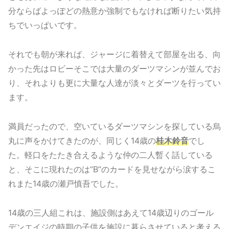
分ならばよっぽどの熱意か強制でもなければ断りたい気持
ちでいっぱいです。
それでも朝が来れば、ジャージに着替えて部屋を出る、向
かった先はロビーそこでは大量のダーツマシンが並んでお
り、それよりも更に大量な人達が淡々とダーツを行ってい
ます。
満員だったので、空いているダーツマシンを探している烏
丸に声をかけてきたのが、同じく14歳の
桂木鈴音
でし
た。軽口をたたき合えるような仲の二人暫く話している
と、そこに現れたのは“B”のカードを見せながら涙するこ
れまた14歳の瀬戸慎吾でした。
14歳の三人組これは、施設側はあえて14歳辺りのゴール
デンエイジの時期の子供を施設に暮らさせていると考える