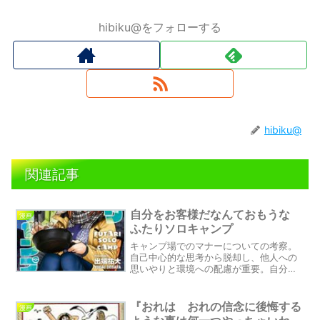
hibiku@をフォローする
hibiku@
関連記事
自分をお客様だなんておもうな
漫画
ふたりソロキャンプ
キャンプ場でのマナーについての考察。
自己中心的な思考から脱却し、他人への
思いやりと環境への配慮が重要。自分を
お客様として捉えることで、謙虚さと他
者視点の向上が可能に。節度を守りなが
ら行動することで、自分自身もより楽し
『おれは おれの信念に後悔する
漫画
める。マナーを守ることがキャンプ場の