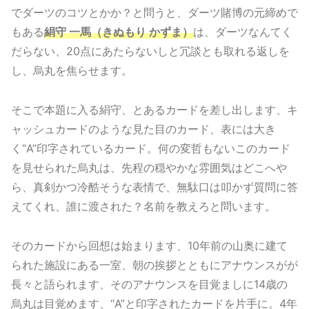
でダーツのコツとかか？と問うと、ダーツ賭博の元締めで
もある
絹守 一馬（きぬもり かずま）
は、ダーツなんてく
だらない、20点にあたらないしと冗談とも取れる返しを
し、烏丸を焦らせます。
そこで本題に入る絹守、とあるカードを差し出します、キ
ャッシュカードのような見た目のカード、表には大き
く“A”印字されているカード。何の変哲もないこのカード
を見せられた烏丸は、先程の穏やかな雰囲気はどこへや
ら、真剣かつ冷酷そうな表情で、無駄口は叩かず質問に答
えてくれ、誰に渡された？名前を教えろと問います。
そのカードから回想は始まります、10年前の山奥に建て
られた施設にある一室、朝の挨拶とともにアナウンスがが
長々と語られます、そのアナウンスを目覚ましに14歳の
烏丸は目覚めます、“A”と印字されたカードを片手に。4年