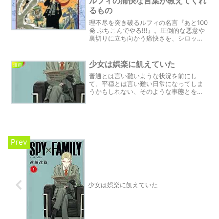
ルフィの痛快な言葉が教えてくれ
て栄光を手に入れるメッセージをお伝え
るもの
しています。
理不尽を突き破るルフィの名言『あと100
発 ぶちこんでやる!!!』。圧倒的な悪意や
裏切りに立ち向かう痛快さを、シロップ
村の戦いを通じて感じ取ってみません
か？
少女は娯楽に飢えていた
漫画
普通とは言い難いような状況を前にし
て、平穏とは言い難い日常になってしま
うかもしれない、そのような事態とを天
秤にかけてでも味わいたい感情の正体を
表した表現です。
少女は娯楽に飢えていた