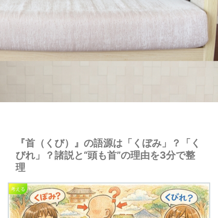
『首（くび）』の語源は「くぼみ」？「く
びれ」？諸説と“頭も首”の理由を3分で整
理
考える