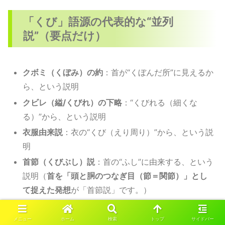
「くび」語源の代表的な“並列
説”（要点だけ）
クボミ（くぼみ）の約
：首が“くぼんだ所”に見えるか
ら、という説明
クビレ（縊/くびれ）の下略
：“くびれる（細くな
る）”から、という説明
衣服由来説
：衣の“くび（えり周り）”から、という説
明
首節（くびぶし）説
：首の“ふし”に由来する、という
説明（
首を「頭と胴のつなぎ目（節＝関節）」とし
て捉えた発想
が「首節説」です。）
「頸」の音に関係する説
：漢字音との関連を考える
説明
メニュー
ホーム
検索
トップ
サイドバー