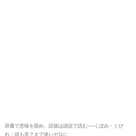
辞書で意味を固め、語源は諸説で読む──くぼみ・くび
れ・頭も首？まで迷いゼロに