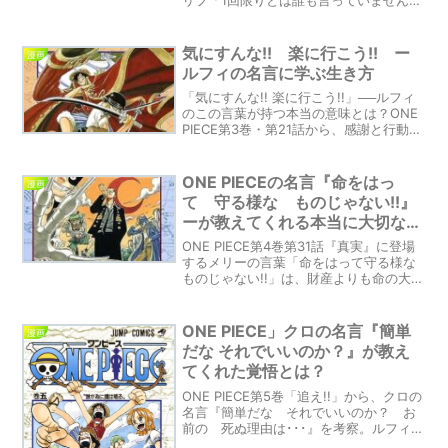
ね？」が、我々に示唆する深い意味と
は？このブログ記事では、その言葉の背
後に隠された思想や人生への教訓を考察
気にすんな!! 楽に行こう!! ー
漫画
します。瞬間を大切にし、新たな視点を
ルフィの名言に学ぶ生き方
求める重要性について探求します。一度
きりのチャンスを活かす方法と、勇気を
「気にすんな!! 楽に行こう!!」──ルフィ
持って進む勇気を得るためのヒントをご
のこの言葉が持つ本当の意味とは？ONE
紹介します。読者の皆さんも、このセリ
PIECE第3巻・第21話から、感謝と行動の
フから得られるメッセージを自身の人生
大切さを考察します。
に取り入れてみませんか？幸せな日々を
送るためのヒントが詰まった一文です。
ONE PIECEの名言『命をはっ
漫画
て 守る様な ものじゃない!!』
ーが教えてくれる本当に大切なも
の」
ONE PIECE第4巻第31話『真実』に登場
するメリーの言葉「命をはって守る様な
ものじゃない!!」は、財産よりも命の大切
さを訴える名言です。この言葉が私たち
に何を教えてくれるのか、深く掘り下げ
て解説します。
ONE PIECE」クロの名言『簡単
漫画
だな それでいいのか？』が教え
てくれた覚悟とは？
ONE PIECE第5巻「追え!!」から、クロの
名言『簡単だな それでいいのか？ お
前の 死ぬ理由は･･･』を考察。ルフィと
クロ、二人の違いから「本当に命を懸け