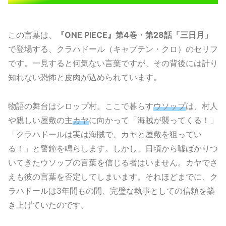
この言葉は、
『ONE PIECE』第4巻・第28話「三日月」
で登場する、クラハドール（キャプテン・クロ）のセリフ
です。一見すると何気ない言葉ですが、その背後には計り
知れない恐怖と皮肉が込められています。
物語の舞台はシロップ村。ここで暮らす
ウソップ
は、村人
や親しい屋敷の主
カヤ
に向かって「海賊が襲ってくる！」
「クラハドールは実は海賊で、カヤと屋敷を狙ってい
る！」と警鐘を鳴らします。しかし、日頃から嘘ばかりつ
いてきたウソップの言葉を信じる者はいません。カヤでさ
えも彼の言葉を否定してしまいます。それほどまでに、ク
ラハドールは3年間もの間、完璧な執事としての信頼を築
き上げていたのです。