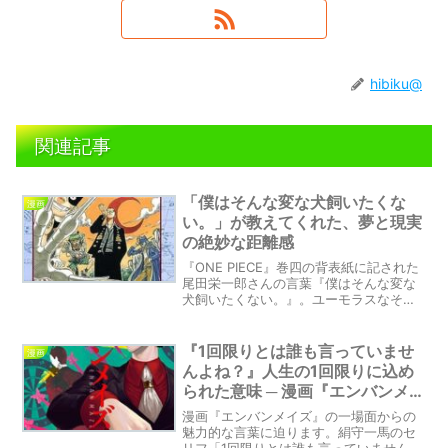
hibiku@
関連記事
「僕はそんな変な犬飼いたくな
漫画
い。」が教えてくれた、夢と現実
の絶妙な距離感
『ONE PIECE』巻四の背表紙に記された
尾田栄一郎さんの言葉『僕はそんな変な
犬飼いたくない。』。ユーモラスなその
一言に、創作の源泉や人間のリアルな感
情が詰まっていました。この記事では、
その言葉の持つ意味を丁寧に掘り下げ、
『1回限りとは誰も言っていませ
漫画
夢と現実の間にある「ちょっと変な想
んよね？』人生の1回限りに込め
像」を大切にする心をお伝えします。
られた意味 ─ 漫画『エンバンメイ
ズ』からの感銘
漫画『エンバンメイズ』の一場面からの
魅力的な言葉に迫ります。絹守一馬のセ
リフ「1回限りとは誰も言っていませんよ