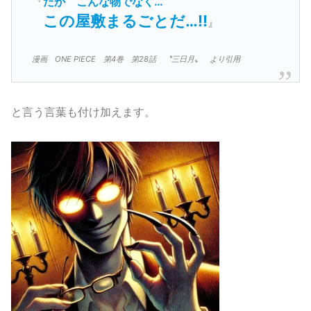
『
だが
こんな物でなく…
この屋敷まるごとだ…!!
』
漫画 ONE PIECE 第4巻 第28話 〝三日月〟 より引用
と言う言葉も付け加えます。