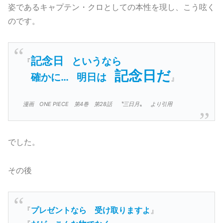
姿であるキャプテン・クロとしての本性を現し、こう呟く
のです。
記念日
というなら
『
記念日だ
確かに…
明日は
』
漫画 ONE PIECE 第4巻 第28話 〝三日月〟 より引用
でした。
その後
『
プレゼントなら
受け取りますよ
』