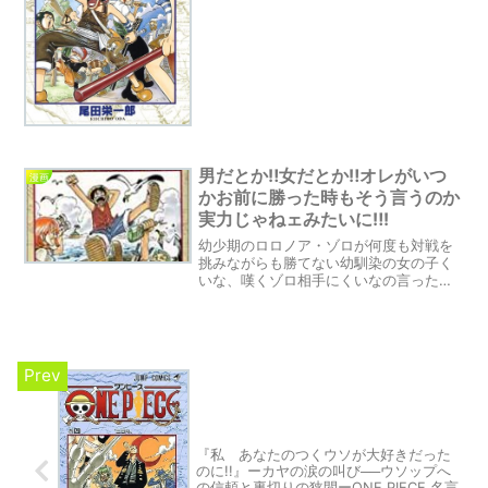
る理由とは何か？」を深掘りします。あ
なたにとって、命を懸ける覚悟とは何で
しょうか？
男だとか‼女だとか‼オレがいつ
漫画
かお前に勝った時もそう言うのか
実力じゃねェみたいに‼!
幼少期のロロノア・ゾロが何度も対戦を
挑みながらも勝てない幼馴染の女の子く
いな、嘆くゾロ相手にくいなの言った女
の子は大人になったら弱くなると悲嘆に
くれた、くいなに言ったゾロの言葉で
す。
『私 あなたのつくウソが大好きだった
のに!!』ーカヤの涙の叫び──ウソップへ
の信頼と裏切りの狭間ーONE PIECE 名言