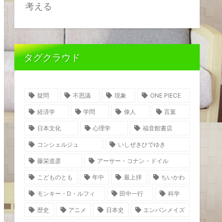
考える
タグクラウド
疑問
不思議
現象
ONE PIECE
経済学
学問
偉人
言葉
日本文化
心理学
福音館書店
コンシェルジュ
いしぜきひでゆき
藤栄道彦
アーサー・コナン・ドイル
こどものとも
年中
最上拝
ちいかわ
モンキー・D・ルフィ
田中一行
科学
歴史
アニメ
日本史
エンバンメイズ