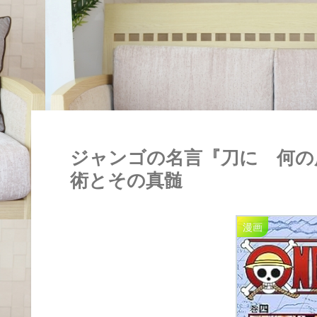
ジャンゴの名言『刀に 何の
術とその真髄
漫画