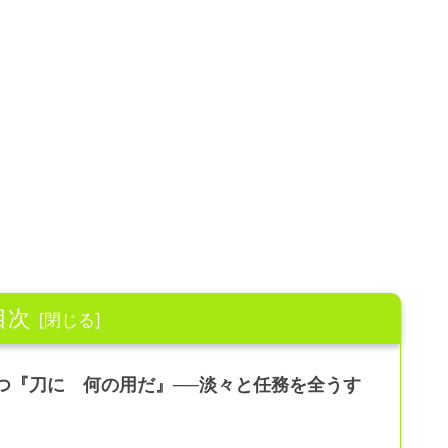
目次
ゴが放つ『刀に 何の用だ』──淡々と任務を全うす