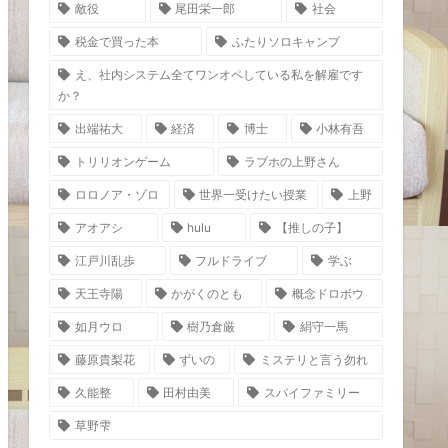
敵役
尾田栄一郎
社会
税金で買った本
ふたりソロキャンプ
え、社内システム全てワンオペしている私を解雇です
か？
出端祐大
経済
博士
小林有吾
トリリオンゲーム
ラブホの上野さん
ロロノア・ゾロ
世界一受けたい授業
上野
アオアシ
hulu
【推しの子】
江戸川乱歩
フルドライブ
学ぶ
天王寺陽
かがくのとも
概念ドロボウ
如月ウロ
樹乃倉厳
絹守一馬
藤原貴梨花
ずいの
ミステリと言う勿れ
久能整
田村由美
スパイファミリー
草野雫