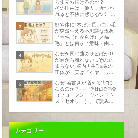
らず立ち続けるのか？――
その理由は、他人に近づか
れると不快に感じる“パーソ
ナルスペース”という見えな
顔や体に1本だけ長い白い毛
い心のバリアにあります。
が突然生える不思議な現象
『宝毛（たからげ）／福
毛』とは何か？意味・由
来・原因の考え方と安心で
なぜか同じ曲のサビばかり
きる対処法をやさしく解説
が頭から離れない…その止
まらない“脳内再生”現象の
正体が、実は『イヤーワー
ム』と呼ばれるものなので
なぜ“落書きが増える街”に
す。
なるのか？──『割れ窓理論
（ブロークン・ウィンドウ
ズ・セオリー）』で読み解
く、小さな乱れが伝えるサ
インの正体
カテゴリー