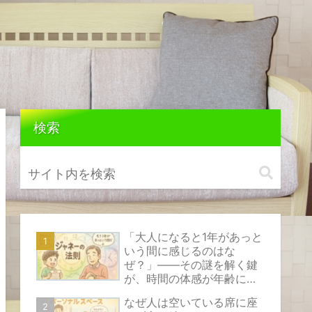
検索
「大人になると1年があっと
いう間に感じるのはな
ぜ？」――その謎を解く鍵
が、時間の体感が年齢によ
って変化する心理現象『ジ
なぜ人は空いている席に座
ャネーの法則』です。