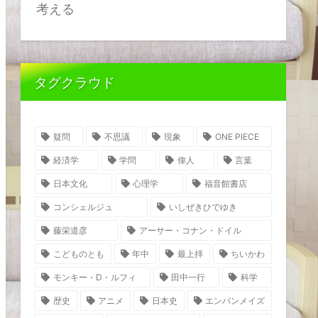
考える
タグクラウド
疑問
不思議
現象
ONE PIECE
経済学
学問
偉人
言葉
日本文化
心理学
福音館書店
コンシェルジュ
いしぜきひでゆき
藤栄道彦
アーサー・コナン・ドイル
こどものとも
年中
最上拝
ちいかわ
モンキー・D・ルフィ
田中一行
科学
歴史
アニメ
日本史
エンバンメイズ