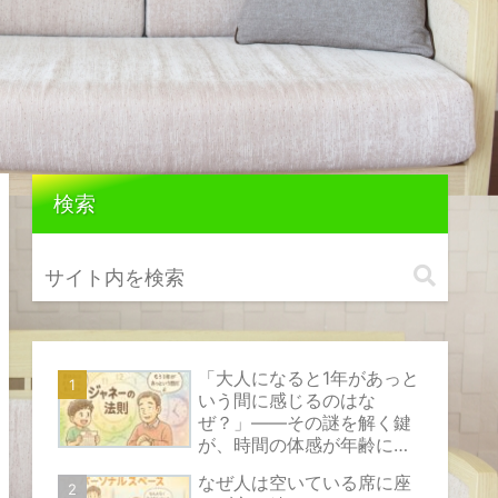
検索
「大人になると1年があっと
いう間に感じるのはな
ぜ？」――その謎を解く鍵
が、時間の体感が年齢によ
って変化する心理現象『ジ
なぜ人は空いている席に座
ャネーの法則』です。