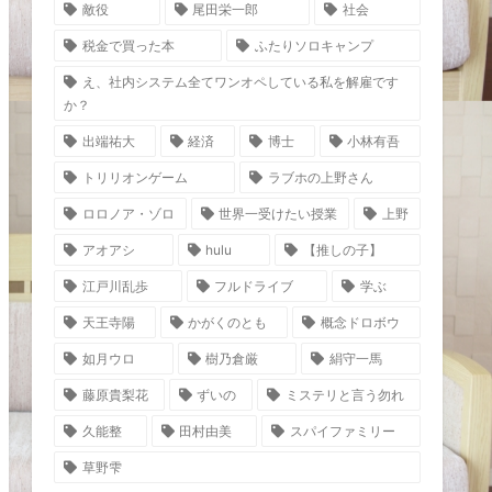
敵役
尾田栄一郎
社会
税金で買った本
ふたりソロキャンプ
え、社内システム全てワンオペしている私を解雇です
か？
出端祐大
経済
博士
小林有吾
トリリオンゲーム
ラブホの上野さん
ロロノア・ゾロ
世界一受けたい授業
上野
アオアシ
hulu
【推しの子】
江戸川乱歩
フルドライブ
学ぶ
天王寺陽
かがくのとも
概念ドロボウ
如月ウロ
樹乃倉厳
絹守一馬
藤原貴梨花
ずいの
ミステリと言う勿れ
久能整
田村由美
スパイファミリー
草野雫