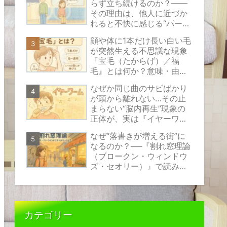
らず立ち続けるのか？――
その理由は、他人に近づか
れると不快に感じる“パーソ
ナルスペース”という見えな
顔や体に1本だけ長い白い毛
い心のバリアにあります。
が突然生える不思議な現象
『宝毛（たからげ）／福
毛』とは何か？意味・由
来・原因の考え方と安心で
なぜか同じ曲のサビばかり
きる対処法をやさしく解説
が頭から離れない…その止
まらない“脳内再生”現象の
正体が、実は『イヤーワー
ム』と呼ばれるものなので
なぜ“落書きが増える街”に
す。
なるのか？──『割れ窓理論
（ブロークン・ウィンドウ
ズ・セオリー）』で読み解
く、小さな乱れが伝えるサ
インの正体
カテゴリー