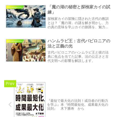
追求の旅にあなたも参加しませんか？こ
の物語は、見た目通りでない世界の真実
「魔の湖の秘密と探検家カイの試
Uncategorized
を見極め、どれだけ困難な状況でも前進
練」
し続ける勇気の大切さを教えてくれま
す。
探検家カイの冒険に隠された古代の教訓
とは？「魔の湖」の謎を解き明かし、力
の真の意味を学ぶカイの旅路を、魅力的
なイラストと共に追いかけます。このブ
ログ記事では、古代の知恵が現代にどの
ように響くかを探求します。
ハンムラビ王：古代バビロニアの
Uncategorized
法と正義の光
古代バビロニアのハンムラビ王と彼の法
典に焦点を当てた記事。法の公正さと古
代文明への影響を解説します。
『最短で最大化の法則！成功者の行動力
を学ぶ』本『時間最短化、成果最大化の
法則』 木下勝寿 から