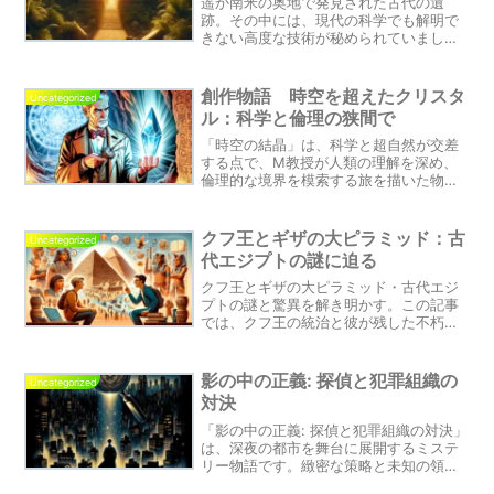
遥か南米の奥地で発見された古代の遺
跡。その中には、現代の科学でも解明で
きない高度な技術が秘められていまし
た。この物語は、ただの遺跡の発掘話で
はなく、時間を越えた人類の繋がりと、
未来への深い洞察を提供します。遺跡学
創作物語 時空を超えたクリスタ
Uncategorized
者の冒険を通じて、未来からのメッセー
ル：科学と倫理の狭間で
ジを探り、人類の未来を明るいものにす
るための行動を起こしましょう。
「時空の結晶」は、科学と超自然が交差
する点で、M教授が人類の理解を深め、
倫理的な境界を模索する旅を描いた物語
です。この物語を通じて、科学の進歩と
倫理的な責任について深く考えるきっか
けを提供します。
クフ王とギザの大ピラミッド：古
Uncategorized
代エジプトの謎に迫る
クフ王とギザの大ピラミッド・古代エジ
プトの謎と驚異を解き明かす。この記事
では、クフ王の統治と彼が残した不朽の
遺産に光を当て、古代の知恵と人類の偉
大なる達成を探ります。古代エジプトの
文化、技術、そしてその精神から学び取
影の中の正義: 探偵と犯罪組織の
Uncategorized
ることのできる教訓を共有します。
対決
「影の中の正義: 探偵と犯罪組織の対決」
は、深夜の都市を舞台に展開するミステ
リー物語です。緻密な策略と未知の領域
への踏み込みが求められる、探偵の真実