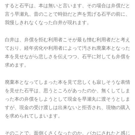
すると石平は、本は無いと言います、その場合は弁償だと
言う早瀬丸、昔のことで時効だと声を荒げる石平の前に、
我慢しきれなくなった白井が現れます。
白井は、弁償を拒む利用者こそが最も憎む利用者だと考え
ており、経年劣化や利用者によって汚され廃棄本となった
本を見せながら悲しさを伝えつつ、石平に対しても弁償を
求めます。
廃棄本となってしまった本を見て悲しくも寂しそうな表情
を見せた石平は、思うところがあったのか、無くしてしま
った本の弁償をしようとして現金を早瀬丸に渡そうとしま
すが、現金の受け渡しは出来ないと拒否され、現物の購入
を求められてしまいます。
そのことで、面倒くさくなったのか、バカにされたと感じ