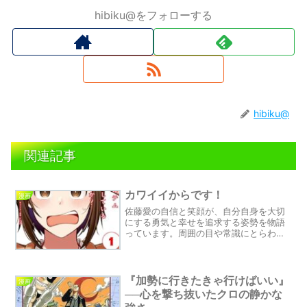
hibiku@をフォローする
hibiku@
関連記事
カワイイからです！
漫画
佐藤愛の自信と笑顔が、自分自身を大切
にする勇気と幸せを追求する姿勢を物語
っています。周囲の目や常識にとらわれ
ず、自分の意見や行動を表現することの
重要性と、その限界について考えてみま
しょう。さあ、自分自身を大切にし、本
音を貫く勇気を持ちましょう。
『加勢に行きたきゃ行けばいい』
漫画
──心を撃ち抜いたクロの静かな