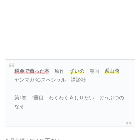
税金で買った本
原作
ずいの
漫画
系山冏
ヤンマガKCスペシャル 講談社
第1巻 1冊目 わくわく☆しりたい どうぶつの
なぞ