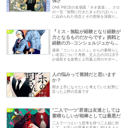
強さ
ONE PIECEの名場面「ネオ坂道」。クロ
の一言『加勢に行きたきゃ行けばいい』
に込められた信念とその意味を深掘りし
ます。
『ミス・無駄が経験となり経験が
漫画
力となるものだからです』挑戦と
経験の力─コンシェルジュから学
ぶ成長の秘訣
漫画『コンシェルジュ』からの素晴らし
い名言について考察。主人公の川口涼子
が成長する姿勢と上司最上拝のサポート
に感銘。失敗や無駄な経験を恐れずに挑
戦し、経験を力に変えて成長する大切さ
について探求します。読者の皆さんにも
人の悩みって複雑だと思います
漫画
勇気と感動を届ける名シーンを紹介。
か？
聞き上手になりたいと考えていた虹野に
言った上野の言葉です
“二人で一つ”君達は友達としては
漫画
素晴らしいが相棒としては最悪だ
二人で一つという思考を持つ二人組に対
して、お互いの思考を共有し続けるメリ