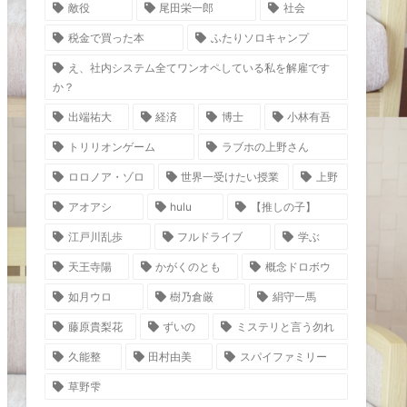
敵役
尾田栄一郎
社会
税金で買った本
ふたりソロキャンプ
え、社内システム全てワンオペしている私を解雇です
か？
出端祐大
経済
博士
小林有吾
トリリオンゲーム
ラブホの上野さん
ロロノア・ゾロ
世界一受けたい授業
上野
アオアシ
hulu
【推しの子】
江戸川乱歩
フルドライブ
学ぶ
天王寺陽
かがくのとも
概念ドロボウ
如月ウロ
樹乃倉厳
絹守一馬
藤原貴梨花
ずいの
ミステリと言う勿れ
久能整
田村由美
スパイファミリー
草野雫