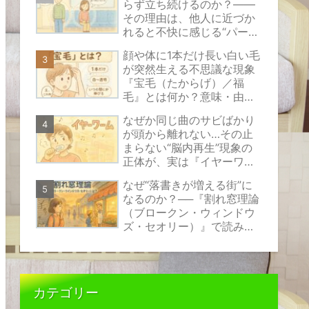
らず立ち続けるのか？――
その理由は、他人に近づか
れると不快に感じる“パーソ
ナルスペース”という見えな
顔や体に1本だけ長い白い毛
い心のバリアにあります。
が突然生える不思議な現象
『宝毛（たからげ）／福
毛』とは何か？意味・由
来・原因の考え方と安心で
なぜか同じ曲のサビばかり
きる対処法をやさしく解説
が頭から離れない…その止
まらない“脳内再生”現象の
正体が、実は『イヤーワー
ム』と呼ばれるものなので
なぜ“落書きが増える街”に
す。
なるのか？──『割れ窓理論
（ブロークン・ウィンドウ
ズ・セオリー）』で読み解
く、小さな乱れが伝えるサ
インの正体
カテゴリー