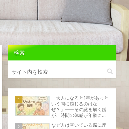
検索
「大人になると1年があっと
いう間に感じるのはな
ぜ？」――その謎を解く鍵
が、時間の体感が年齢によ
って変化する心理現象『ジ
なぜ人は空いている席に座
ャネーの法則』です。