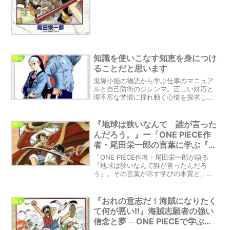
知識を使いこなす知恵を身につけ
漫画
ることだと思います
鬼塚小姫の物語から学ぶ仕事のマニュア
ルと自己防衛のジレンマ。正しい対応と
理不尽な苦情に揺れ動く心情を探求しま
す。
『地球は狭いなんて 誰が言った
漫画
んだろう。』ー「ONE PIECE作
者・尾田栄一郎の言葉に学ぶ『知
ることの楽しさ』
「ONE PIECE作者・尾田栄一郎が語る
『地球は狭いなんて誰が言ったんだろ
う』。その言葉が示す学びの本質と、世
界を広げる大切さを探ります。」
『おれの意志だ！海賊になりたく
漫画
て何が悪い‼』海賊志願者の強い
信念と夢 ─ ONE PIECEで学ぶル