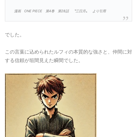
漫画 ONE PIECE 第4巻 第28話 〝三日月〟 より引用
でした。
この言葉に込められたルフィの本質的な強さと、仲間に対
する信頼が垣間見えた瞬間でした。