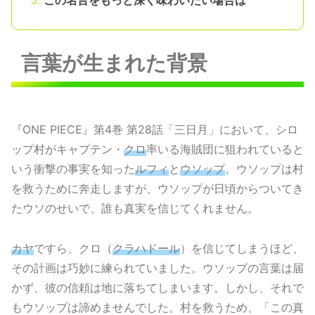
言葉が生まれた背景
『ONE PIECE』第4巻 第28話「三日月」において、シロ
ップ村がキャプテン・
クロ
率いる海賊団に狙われていると
いう衝撃の事実を知った
ルフィ
と
ウソップ
。ウソップは村
を救うために奔走しますが、ウソップが日頃からついてき
たウソのせいで、誰も真実を信じてくれません。
カヤ
ですら、クロ（
クラハドール
）を信じてしまうほど、
その計画は巧妙に練られていました。ウソップの言葉は届
かず、彼の信頼は地に落ちてしまいます。しかし、それで
もウソップは諦めませんでした。村を救うため、「この真