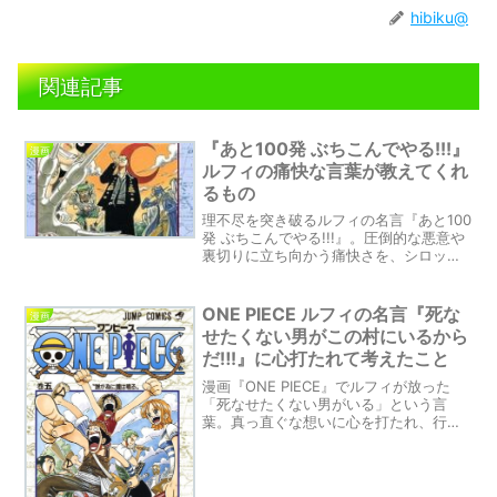
hibiku@
関連記事
『あと100発 ぶちこんでやる!!!』
漫画
ルフィの痛快な言葉が教えてくれ
るもの
理不尽を突き破るルフィの名言『あと100
発 ぶちこんでやる!!!』。圧倒的な悪意や
裏切りに立ち向かう痛快さを、シロップ
村の戦いを通じて感じ取ってみません
か？
ONE PIECE ルフィの名言『死な
漫画
せたくない男がこの村にいるから
だ‼!』に心打たれて考えたこと
漫画『ONE PIECE』でルフィが放った
「死なせたくない男がいる」という言
葉。真っ直ぐな想いに心を打たれ、行動
する意味を深く考えさせられました。こ
の名言を通して、あなた自身の大切なも
のについても見つめ直してみませんか？