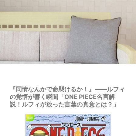
『同情なんかで命懸けるか！』——ルフィ
の覚悟が響く瞬間「ONE PIECE名言解
説！ルフィが放った言葉の真意とは？」
漫画