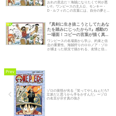
フィの言葉
おれの意志だ！海賊になりたくて何が悪
い‼」ワンピースの主人公、モンキー・
D・ルフィのこの言葉には、自分の夢と信
念を追い求める強い意志が込められてい
ます。彼のように、社会の評価や常識に
とらわれずに、自分の選んだ道を進むこ
『真剣に生き抜こうとしてたあな
漫画
との重要性を考えさせられます。この記
たを踏みにじったから‼』感動の
事では、ワンピースのエピソードを通じ
一場面！コビーの言葉が描く真剣
て、ルフィの言葉が私たちに与えるメッ
な生き方とは？ | ワンピース考察
セージについて探求してみます。自分の
ワンピースの名場面から学ぶ、約束と信
夢に向かって突き進む勇気と、他人の意
念の重要性。海賊狩りのロロノア・ゾロ
見に惑わされずに進む強さについて考え
が捕まった状況で描かれる、友情と信念
てみましょう。
の力についてのエピソード。コビーの
「真剣に生き抜こうとしてたあなたを踏
みにじったから‼」という言葉が、生きる
意義を問いかける。約束を守ること、そ
して信念に従って生きることの重要性に
ついて考察します。
ゾロの覚悟が光る『笑ってやしねぇだろ?
立派だと思うから手をかすんだ』ーゾロ
の名言が示す真の強さ