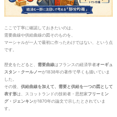
ここで丁寧に確認しておきたいのは、
需要曲線や供給曲線の図そのものを、
マーシャルが一人で最初に作ったわけではない、という点
です。
歴史をたどると、
需要曲線
はフランスの経済学者
オーギュ
スタン・クールノー
が1838年の著作で早くも描いていま
した。
その後、
供給曲線を加えて、需要と供給を一つの図として
表す形
は、スコットランドの技術者・思想家
フリーミン
グ・ジェンキン
が1870年の論文で示したとされていま
す。