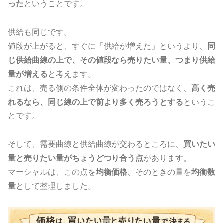
った
ということです。
供給も同じです。
値段が上がると、すぐに「供給が増えた」というより、
同
じ供給曲線の上で、その値段なら売りたい量、つまり供給
量が増える
と考えます。
これは、売る側の条件全体が変わったのではなく、
高く売
れるなら、同じ線の上で前より多く売ろうとする
というこ
とです。
そして、需要曲線と供給曲線が交わるところに、
買いたい
量と売りたい量がちょうどつり合う点
があります。
マーシャルは、この点を
均衡価格
、そのときの量を
均衡数
量
として整理しました。