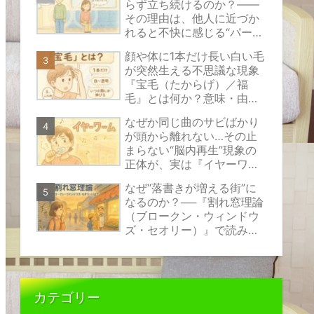
らず立ち続けるのか？――
その理由は、他人に近づか
れると不快に感じる“パーソ
ナルスペース”という見えな
顔や体に1本だけ長い白い毛
い心のバリアにあります。
が突然生える不思議な現象
『宝毛（たからげ）／福
毛』とは何か？意味・由
来・原因の考え方と安心で
なぜか同じ曲のサビばかり
きる対処法をやさしく解説
が頭から離れない…その止
まらない“脳内再生”現象の
正体が、実は『イヤーワー
ム』と呼ばれるものなので
なぜ“落書きが増える街”に
す。
なるのか？──『割れ窓理論
（ブロークン・ウィンドウ
ズ・セオリー）』で読み解
く、小さな乱れが伝えるサ
インの正体
カテゴリー