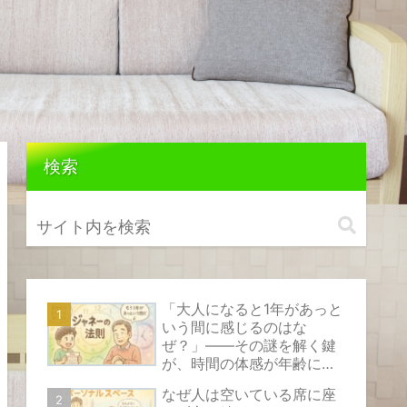
検索
「大人になると1年があっと
いう間に感じるのはな
ぜ？」――その謎を解く鍵
が、時間の体感が年齢によ
って変化する心理現象『ジ
なぜ人は空いている席に座
ャネーの法則』です。