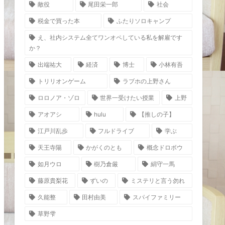
敵役
尾田栄一郎
社会
税金で買った本
ふたりソロキャンプ
え、社内システム全てワンオペしている私を解雇です
か？
出端祐大
経済
博士
小林有吾
トリリオンゲーム
ラブホの上野さん
ロロノア・ゾロ
世界一受けたい授業
上野
アオアシ
hulu
【推しの子】
江戸川乱歩
フルドライブ
学ぶ
天王寺陽
かがくのとも
概念ドロボウ
如月ウロ
樹乃倉厳
絹守一馬
藤原貴梨花
ずいの
ミステリと言う勿れ
久能整
田村由美
スパイファミリー
草野雫