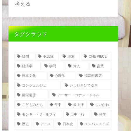
考える
タグクラウド
疑問
不思議
現象
ONE PIECE
経済学
学問
偉人
言葉
日本文化
心理学
福音館書店
コンシェルジュ
いしぜきひでゆき
藤栄道彦
アーサー・コナン・ドイル
こどものとも
年中
最上拝
ちいかわ
モンキー・D・ルフィ
田中一行
科学
歴史
アニメ
日本史
エンバンメイズ