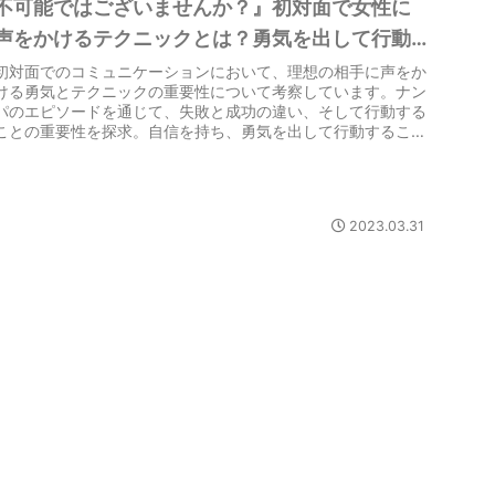
不可能ではございませんか？』初対面で女性に
声をかけるテクニックとは？勇気を出して行動
する重要性とは
初対面でのコミュニケーションにおいて、理想の相手に声をか
ける勇気とテクニックの重要性について考察しています。ナン
パのエピソードを通じて、失敗と成功の違い、そして行動する
ことの重要性を探求。自信を持ち、勇気を出して行動すること
で、恋愛や人間関係において栄光を手に入れるメッセージをお
伝えしています。
2023.03.31