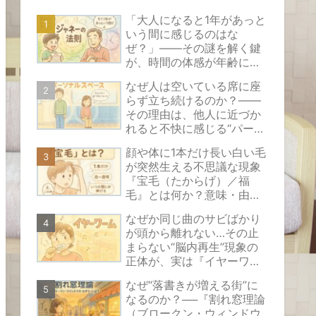
「大人になると1年があっと
いう間に感じるのはな
ぜ？」――その謎を解く鍵
が、時間の体感が年齢によ
って変化する心理現象『ジ
なぜ人は空いている席に座
ャネーの法則』です。
らず立ち続けるのか？――
その理由は、他人に近づか
れると不快に感じる“パーソ
ナルスペース”という見えな
顔や体に1本だけ長い白い毛
い心のバリアにあります。
が突然生える不思議な現象
『宝毛（たからげ）／福
毛』とは何か？意味・由
来・原因の考え方と安心で
なぜか同じ曲のサビばかり
きる対処法をやさしく解説
が頭から離れない…その止
まらない“脳内再生”現象の
正体が、実は『イヤーワー
ム』と呼ばれるものなので
なぜ“落書きが増える街”に
す。
なるのか？──『割れ窓理論
（ブロークン・ウィンドウ