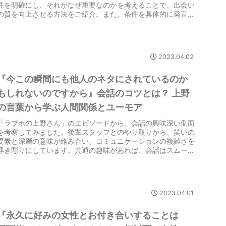
件を明確にし、それがなぜ重要なのかを考えることで、出会い
の質を向上させる方法をご紹介。また、条件を具体的に発言す
ることで、自分自身の意識が高まり、理想の出会いに近づく方
法についても解説しています。異性に限らず、自分の大切な要
件を明確にし、満足のいく出会いを築くためのアドバイスをお
伝えしています。
2023.04.02
『今この瞬間にも他人のネタにされているのか
もしれないのですから』会話のコツとは？ 上野
の言葉から学ぶ人間関係とユーモア
「ラブホの上野さん」のエピソードから、会話の興味深い側面
を考察してみました。後輩スタッフとのやり取りから、笑いの
要素と深層の意味が絡み合い、コミュニケーションの複雑さを
浮き彫りにしています。共通の趣味があれば、会話はスムーズ
に広がり、面白いひとときが生まれる一方、知識のない話題に
は対応が難しい側面も。上野さんの教えや、他人の視線につい
ても深く考えてみました。笑いと真実の関係について、考えさ
せられるエピソードです。
2023.04.01
『永久に好みの女性とお付き合いすることは