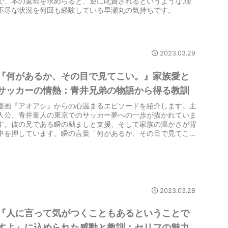
で、本の返却を求めらると、逆に叱責されるというような,理
不尽な状況を何回も経験している早瀬丸の気持ちです。
2023.03.29
『何があるか、その目で見てこい。』家族愛と
サッカーの情熱：青井兄弟の物語から得る教訓
漫画『アオアシ』からの心温まるエピソードを紹介します。主
人公、青井葦人の東京でのサッカー夢への一歩が描かれていま
す。彼の兄である瞬の励ましと支援、そして家族の温かさが背
中を押しています。瞬の言葉「何があるか、その目で見てこ
い。」は、葦人が自分の目で夢を追い、価値あるものを見つけ
る重要性を教えています。記事では、家族の絆と夢に向かう決
意が交わる感動のシーンを紹介しつつ、大切な人々への感謝と
行動の大切さについて考察します。夢に向かって進む若者たち
へのエールとなる一場面です。
2023.03.28
『人に言って気がつくこともあるということで
すよ』に込められた感動と教訓：セリフの魅力