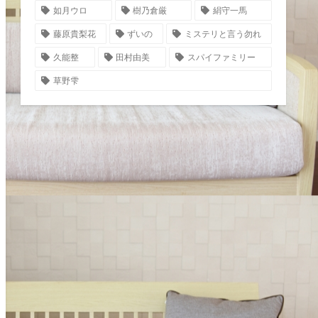
如月ウロ
樹乃倉厳
絹守一馬
藤原貴梨花
ずいの
ミステリと言う勿れ
久能整
田村由美
スパイファミリー
草野雫