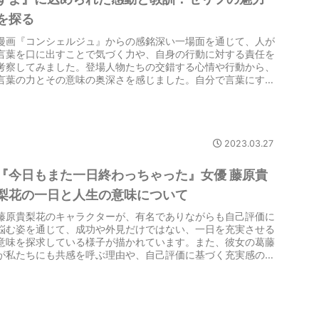
を探る
漫画『コンシェルジュ』からの感銘深い一場面を通じて、人が
言葉を口に出すことで気づく力や、自身の行動に対する責任を
考察してみました。登場人物たちの交錯する心情や行動から、
言葉の力とその意味の奥深さを感じました。自分で言葉にする
ことがもたらす気づきや責任感について、考えてみませんか？
2023.03.27
『今日もまた一日終わっちゃった』女優 藤原貴
梨花の一日と人生の意味について
藤原貴梨花のキャラクターが、有名でありながらも自己評価に
悩む姿を通じて、成功や外見だけではない、一日を充実させる
意味を探求している様子が描かれています。また、彼女の葛藤
が私たちにも共感を呼ぶ理由や、自己評価に基づく充実感の重
要性についても考えてみました。記事を通じて、日々の過ごし
方と目標設定が、個々の幸福感にどのような影響を与えるかに
ついて深く考えるきっかけとなることでしょう。