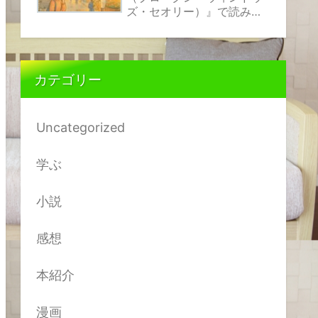
ズ・セオリー）』で読み解
く、小さな乱れが伝えるサ
インの正体
カテゴリー
Uncategorized
学ぶ
小説
感想
本紹介
漫画