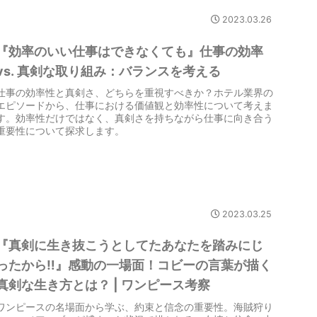
2023.03.26
『効率のいい仕事はできなくても』仕事の効率
vs. 真剣な取り組み：バランスを考える
仕事の効率性と真剣さ、どちらを重視すべきか？ホテル業界の
エピソードから、仕事における価値観と効率性について考えま
す。効率性だけではなく、真剣さを持ちながら仕事に向き合う
重要性について探求します。
2023.03.25
『真剣に生き抜こうとしてたあなたを踏みにじ
ったから‼』感動の一場面！コビーの言葉が描く
真剣な生き方とは？ | ワンピース考察
ワンピースの名場面から学ぶ、約束と信念の重要性。海賊狩り