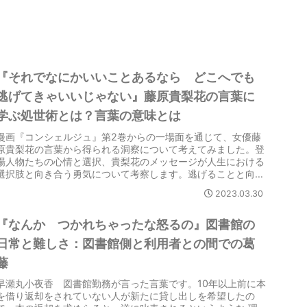
『それでなにかいいことあるなら どこへでも
逃げてきゃいいじゃない』藤原貴梨花の言葉に
学ぶ処世術とは？言葉の意味とは
漫画『コンシェルジュ』第2巻からの一場面を通じて、女優藤
原貴梨花の言葉から得られる洞察について考えてみました。登
場人物たちの心情と選択、貴梨花のメッセージが人生における
選択肢と向き合う勇気について考察します。逃げることと向き
合うことのバランス、そして困難に立ち向かう決意の意義につ
2023.03.30
いて考えます。貴梨花のメッセージは、逃げることも一つの戦
略でありつつ、時には向き合う勇気こそが成長への道となるこ
とを示唆しています。
『なんか つかれちゃったな怒るの』図書館の
日常と難しさ：図書館側と利用者との間での葛
藤
早瀬丸小夜香 図書館勤務が言った言葉です。10年以上前に本
を借り返却をされていない人が新たに貸し出しを希望したの