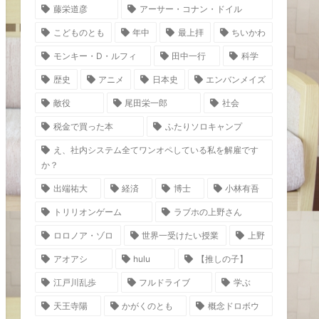
藤栄道彦
アーサー・コナン・ドイル
こどものとも
年中
最上拝
ちいかわ
モンキー・D・ルフィ
田中一行
科学
歴史
アニメ
日本史
エンバンメイズ
敵役
尾田栄一郎
社会
税金で買った本
ふたりソロキャンプ
え、社内システム全てワンオペしている私を解雇です
か？
出端祐大
経済
博士
小林有吾
トリリオンゲーム
ラブホの上野さん
ロロノア・ゾロ
世界一受けたい授業
上野
アオアシ
hulu
【推しの子】
江戸川乱歩
フルドライブ
学ぶ
天王寺陽
かがくのとも
概念ドロボウ