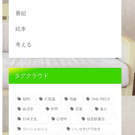
番組
絵本
考える
タグクラウド
疑問
不思議
現象
ONE PIECE
経済学
学問
言葉
偉人
日本文化
心理学
福音館書店
コンシェルジュ
いしぜきひでゆき