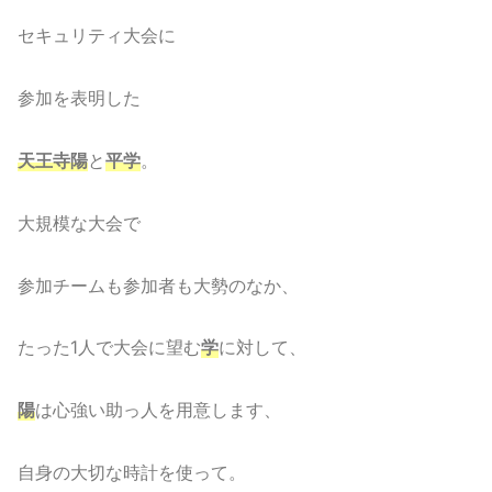
セキュリティ大会に
参加を表明した
天王寺陽
と
平学
。
大規模な大会で
参加チームも参加者も大勢のなか、
たった1人で大会に望む
学
に対して、
陽
は心強い助っ人を用意します、
自身の大切な時計を使って。