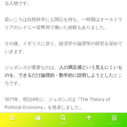
る人物です。
若いころは自然科学にも関心を持ち、一時期はオーストラ
リアのシドニー造幣局で働いた経験もありました。
その後、イギリスに戻り、経済学や論理学の研究を深めて
いきます。
ジェボンズが重要なのは、
人の満足感という見えにくいも
のを、できるだけ論理的・数学的に説明しようとした
とこ
ろです。
1871年、明治4年に、ジェボンズは『The Theory of
Political Economy』を発表しました。
この本は、限界効用によって価値を説明しようとした重要
メニュー
ホーム
検索
トップ
サイドバー