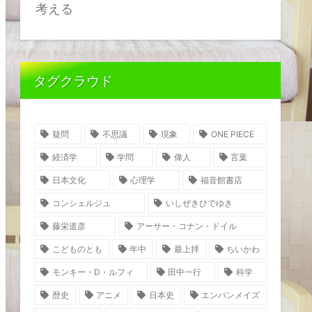
考える
タグクラウド
疑問
不思議
現象
ONE PIECE
経済学
学問
偉人
言葉
日本文化
心理学
福音館書店
コンシェルジュ
いしぜきひでゆき
藤栄道彦
アーサー・コナン・ドイル
こどものとも
年中
最上拝
ちいかわ
モンキー・D・ルフィ
田中一行
科学
歴史
アニメ
日本史
エンバンメイズ