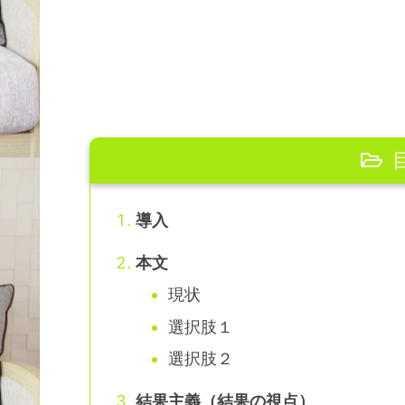
導入
本文
現状
選択肢１
選択肢２
結果主義（結果の視点）