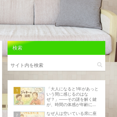
検索
「大人になると1年があっと
いう間に感じるのはな
ぜ？」――その謎を解く鍵
が、時間の体感が年齢によ
って変化する心理現象『ジ
なぜ人は空いている席に座
ャネーの法則』です。