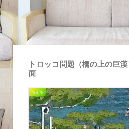
トロッコ問題（橋の上の巨漢）
面
考える