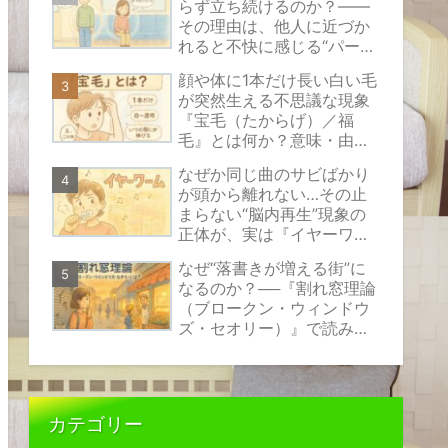
らず立ち続けるのか？――
その理由は、他人に近づか
れると不快に感じる“パーソ
ナルスペース”という見えな
顔や体に1本だけ長い白い毛
い心のバリアにあります。
が突然生える不思議な現象
『宝毛（たからげ）／福
毛』とは何か？意味・由
来・原因の考え方と安心で
なぜか同じ曲のサビばかり
きる対処法をやさしく解説
が頭から離れない…その止
まらない“脳内再生”現象の
正体が、実は『イヤーワー
ム』と呼ばれるものなので
なぜ“落書きが増える街”に
す。
なるのか？──『割れ窓理論
（ブロークン・ウィンドウ
ズ・セオリー）』で読み解
く、小さな乱れが伝えるサ
インの正体
カテゴリー