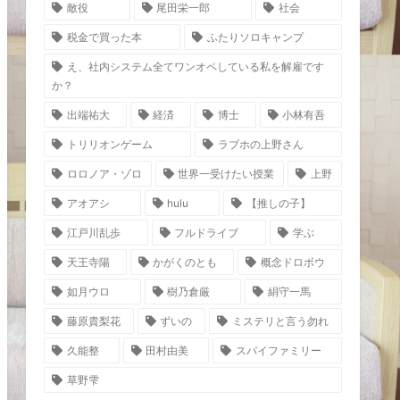
敵役
尾田栄一郎
社会
税金で買った本
ふたりソロキャンプ
え、社内システム全てワンオペしている私を解雇です
か？
出端祐大
経済
博士
小林有吾
トリリオンゲーム
ラブホの上野さん
ロロノア・ゾロ
世界一受けたい授業
上野
アオアシ
hulu
【推しの子】
江戸川乱歩
フルドライブ
学ぶ
天王寺陽
かがくのとも
概念ドロボウ
如月ウロ
樹乃倉厳
絹守一馬
藤原貴梨花
ずいの
ミステリと言う勿れ
久能整
田村由美
スパイファミリー
草野雫