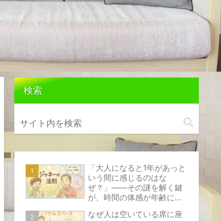
検索
「大人になると1年があっと
いう間に感じるのはな
ぜ？」――その謎を解く鍵
が、時間の体感が年齢によ
って変化する心理現象『ジ
なぜ人は空いている席に座
ャネーの法則』です。