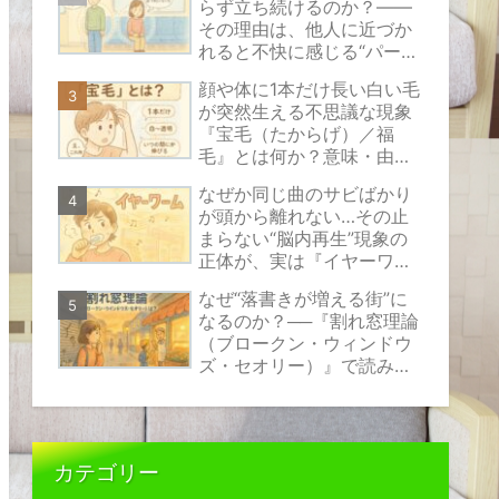
らず立ち続けるのか？――
その理由は、他人に近づか
れると不快に感じる“パーソ
ナルスペース”という見えな
顔や体に1本だけ長い白い毛
い心のバリアにあります。
が突然生える不思議な現象
『宝毛（たからげ）／福
毛』とは何か？意味・由
来・原因の考え方と安心で
なぜか同じ曲のサビばかり
きる対処法をやさしく解説
が頭から離れない…その止
まらない“脳内再生”現象の
正体が、実は『イヤーワー
ム』と呼ばれるものなので
なぜ“落書きが増える街”に
す。
なるのか？──『割れ窓理論
（ブロークン・ウィンドウ
ズ・セオリー）』で読み解
く、小さな乱れが伝えるサ
インの正体
カテゴリー