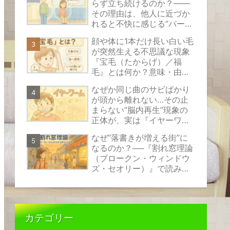
らず立ち続けるのか？――
その理由は、他人に近づか
れると不快に感じる“パーソ
ナルスペース”という見えな
顔や体に1本だけ長い白い毛
い心のバリアにあります。
が突然生える不思議な現象
『宝毛（たからげ）／福
毛』とは何か？意味・由
来・原因の考え方と安心で
なぜか同じ曲のサビばかり
きる対処法をやさしく解説
が頭から離れない…その止
まらない“脳内再生”現象の
正体が、実は『イヤーワー
ム』と呼ばれるものなので
なぜ“落書きが増える街”に
す。
なるのか？──『割れ窓理論
（ブロークン・ウィンドウ
ズ・セオリー）』で読み解
く、小さな乱れが伝えるサ
インの正体
カテゴリー