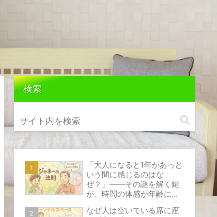
検索
「大人になると1年があっと
いう間に感じるのはな
ぜ？」――その謎を解く鍵
が、時間の体感が年齢によ
って変化する心理現象『ジ
なぜ人は空いている席に座
ャネーの法則』です。