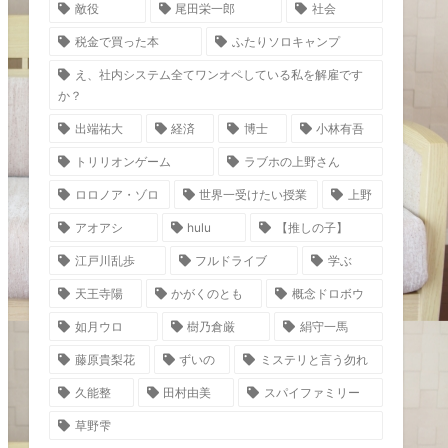
敵役
尾田栄一郎
社会
税金で買った本
ふたりソロキャンプ
え、社内システム全てワンオペしている私を解雇です
か？
出端祐大
経済
博士
小林有吾
トリリオンゲーム
ラブホの上野さん
ロロノア・ゾロ
世界一受けたい授業
上野
アオアシ
hulu
【推しの子】
江戸川乱歩
フルドライブ
学ぶ
天王寺陽
かがくのとも
概念ドロボウ
如月ウロ
樹乃倉厳
絹守一馬
藤原貴梨花
ずいの
ミステリと言う勿れ
久能整
田村由美
スパイファミリー
草野雫