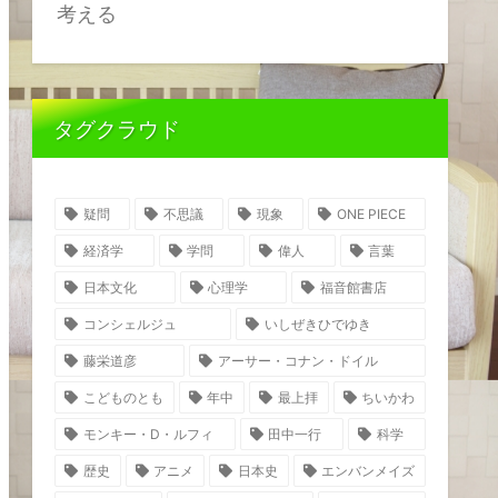
考える
タグクラウド
疑問
不思議
現象
ONE PIECE
経済学
学問
偉人
言葉
日本文化
心理学
福音館書店
コンシェルジュ
いしぜきひでゆき
藤栄道彦
アーサー・コナン・ドイル
こどものとも
年中
最上拝
ちいかわ
モンキー・D・ルフィ
田中一行
科学
歴史
アニメ
日本史
エンバンメイズ