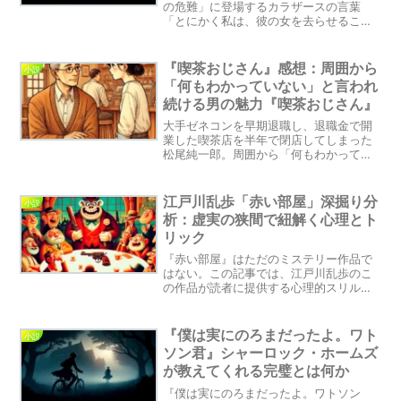
の危難」に登場するカラザースの言葉
「とにかく私は、彼の女を去らせること
は出来ませんでした。」この深い感情の
表明から、愛と犠牲、そして人としての
成長について深く考察します。文学作品
『喫茶おじさん』感想：周囲から
小説
を通じて、愛情がもたらす変化の力と、
「何もわかっていない」と言われ
それによる人間性の向上に焦点を当てた
続ける男の魅力『喫茶おじさん』
記事です。
大手ゼネコンを早期退職し、退職金で開
業した喫茶店を半年で閉店してしまった
松尾純一郎。周囲から「何もわかってい
ない」と言われ続ける男の姿を描く『喫
茶おじさん』は、家族や仕事、老後への
不安を抱える人にこそ読んでほしい一冊
江戸川乱歩「赤い部屋」深掘り分
小説
です。
析：虚実の狭間で紐解く心理とト
リック
『赤い部屋』はただのミステリー作品で
はない。この記事では、江戸川乱歩のこ
の作品が読者に提供する心理的スリル、
謎解きの楽しさ、そして物語の裏に隠さ
れた深い意味について掘り下げていま
す。サスペンスと心理ドラマのファン
『僕は実にのろまだったよ。ワト
小説
は、この解析記事を通して新たな発見を
ソン君』シャーロック・ホームズ
楽しむことができるでしょう。
が教えてくれる完璧とは何か
『僕は実にのろまだったよ。ワトソン