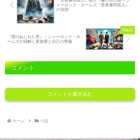
『患者兼同居人』紹介・霧の街の謎 – シ
ャーロック・ホームズ『患者兼同居人』
の深淵
『唇のねじれた男』：シャーロック・ホ
ームズが紐解く家族愛と自己の尊厳
コメント
コメントを書き込む
ホーム
小説