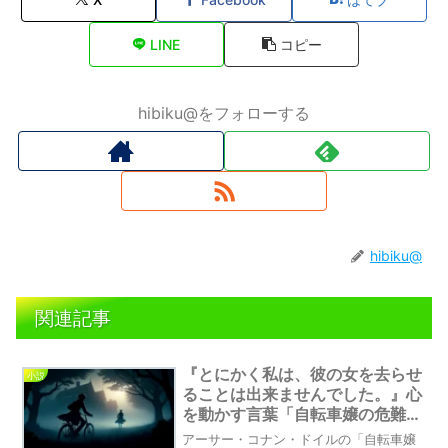
LINE
コピー
hibiku@をフォローする
hibiku@
関連記事
『とにかく私は、彼の女を去らせ
小説
ることは出来ませんでした。』心
を動かす言葉「自転車嬢の危難」
から学ぶ、愛と成長
アーサー・コナン・ドイルの「自転車嬢