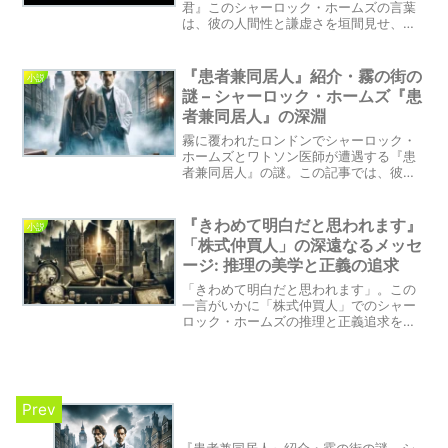
君』このシャーロック・ホームズの言葉
は、彼の人間性と謙虚さを垣間見せ、私
たち自身の不完全さと向き合う勇気を与
えてくれます。このブログでは、この心
に響く瞬間の背後にある深い意味と、ホ
『患者兼同居人』紹介・霧の街の
小説
ームズの心情、そしてアーサー・コナ
謎 – シャーロック・ホームズ『患
ン・ドイルが私たちに伝えたかったメッ
者兼同居人』の深淵
セージを探ります。
霧に覆われたロンドンでシャーロック・
ホームズとワトソン医師が遭遇する『患
者兼同居人』の謎。この記事では、彼ら
の推理の軌跡と、事件の背後に潜む深い
人間ドラマを紐解きます。
『きわめて明白だと思われます』
小説
「株式仲買人」の深遠なるメッセ
ージ: 推理の美学と正義の追求
「きわめて明白だと思われます」。この
一言がいかに「株式仲買人」でのシャー
ロック・ホームズの推理と正義追求を象
徴しているかを深掘りし、物語の魅力と
教訓を解き明かします。ホームズとワト
ソンが見せる犯罪に対する不屈の姿勢
と、複雑な事件を解決に導く推理の過程
を、読み解いていきましょう。