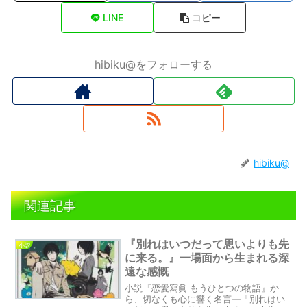
LINE
コピー
hibiku@をフォローする
hibiku@
関連記事
『別れはいつだって思いよりも先
小説
に来る。』一場面から生まれる深
遠な感慨
小説『恋愛寫眞 もうひとつの物語』か
ら、切なくも心に響く名言―「別れはい