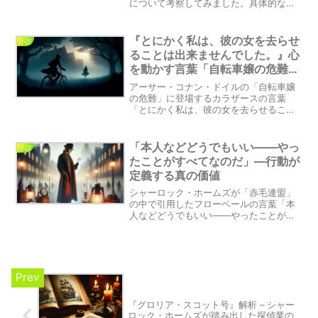
について考察してみました。具体的なゴ
ールを持つことの重要性や、目標が曖昧
な場合の柔軟性についても触れながら、
自己探求の大切さを探求しています。自
『とにかく私は、彼の女を去らせ
小説
分自身の指標を見つけることで、より充
ることは出来ませんでした。』心
実した人生を歩むヒントを共有します。
を動かす言葉「自転車嬢の危難」
から学ぶ、愛と成長
アーサー・コナン・ドイルの「自転車嬢
の危難」に登場するカラザースの言葉
「とにかく私は、彼の女を去らせること
は出来ませんでした。」この深い感情の
表明から、愛と犠牲、そして人としての
成長について深く考察します。文学作品
「本人などどうでもいい――やっ
小説
を通じて、愛情がもたらす変化の力と、
たことがすべてなのだ」―行動が
それによる人間性の向上に焦点を当てた
定義する真の価値
記事です。
シャーロック・ホームズが「赤毛連盟」
の中で引用したフローベールの言葉「本
人などどうでもいい――やったことがす
べてなのだ」。この記事では、この言葉
が持つ深い意味と、ホームズ自身の行動
が示す社会的価値について考察します。
文学作品を通じて、私たち自身の価値観
を見つめ直す機会を提供します。
『グロリア・スコット号』解析 – シャー
ロック・ホームズが踏み出した探偵業の