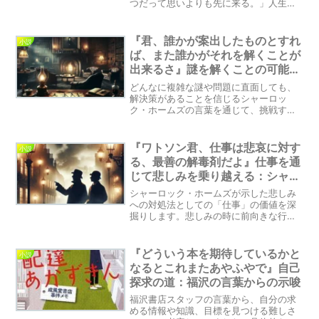
つだって思いよりも先に来る。」人生の
奥深い哲学が秘められた言葉に迫りま
す。幸せな瞬間と向き合いながら、未来
の別れに対する気づきと大切な瞬間の尊
『君、誰かが案出したものとすれ
小説
さを考えてみましょう。感銘を受けた一
ば、また誰かがそれを解くことが
場面を通して、心に残る物語をお届けし
出来るさ』謎を解くことの可能性
ます。
– シャーロック・ホームズの教え
どんなに複雑な謎や問題に直面しても、
解決策があることを信じるシャーロッ
ク・ホームズの言葉を通じて、挑戦する
勇気と知識の力の大切さを再発見しまし
ょう。
『ワトソン君、仕事は悲哀に対す
小説
る、最善の解毒剤だよ』仕事を通
じて悲しみを乗り越える：シャー
ロック・ホームズの普遍的な知恵
シャーロック・ホームズが示した悲しみ
への対処法としての「仕事」の価値を深
掘りします。悲しみの時に前向きな行動
を取ることの重要性を、ホームズとワト
ソンの友情を通して探求し、人間の回復
力に光を当てます。
『どういう本を期待しているかと
小説
なるとこれまたあやふやで』自己
探求の道：福沢の言葉からの示唆
福沢書店スタッフの言葉から、自分の求
める情報や知識、目標を見つける難しさ