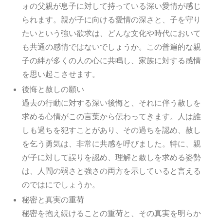
ォの父親が息子に対して持っている深い愛情が感じ
られます。親が子に向ける愛情の深さと、子を守り
たいという強い欲求は、どんな文化や時代において
も共通の感情ではないでしょうか。この普遍的な親
子の絆が多くの人の心に共鳴し、家族に対する感情
を思い起こさせます。
後悔と赦しの願い
過去の行動に対する深い後悔と、それに伴う赦しを
求める心情がこの言葉から伝わってきます。人は誰
しも過ちを犯すことがあり、その過ちを認め、赦し
を乞う勇気は、非常に共感を呼びました。特に、親
が子に対して誤りを認め、理解と赦しを求める姿勢
は、人間の弱さと強さの両方を示していると言える
のではにでしょうか。
秘密と真実の重荷
秘密を抱え続けることの重荷と、その真実を明らか