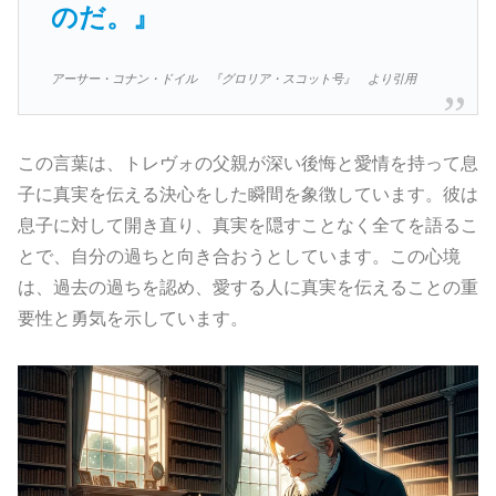
のだ。』
アーサー・コナン・ドイル 『グロリア・スコット号』 より引用
この言葉は、トレヴォの父親が深い後悔と愛情を持って息
子に真実を伝える決心をした瞬間を象徴しています。彼は
息子に対して開き直り、真実を隠すことなく全てを語るこ
とで、自分の過ちと向き合おうとしています。この心境
は、過去の過ちを認め、愛する人に真実を伝えることの重
要性と勇気を示しています。