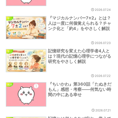
2026.07.24
『マジカルナンバー7±2』とは？
学ぶ
人は一度に何個覚えられる？チャ
ンク化と「約4」をやさしく解説
2026.07.23
記憶研究を変えた心理学者4人と
学ぶ
は？現代の記憶心理学につながる
研究をやさしく解説
2026.07.22
『ちいかわ』第360話「たぬきだ
感想
もん」感想・考察――何気ない時
間の中にある幸せ
2026.07.21