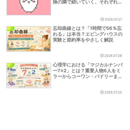
険の隣で続いていく、それぞれの
大切な日常
2026.07.27
忘却曲線とは？「1時間で56％忘
学ぶ
れる」は本当？エビングハウスの
実験と節約率をやさしく解説
2026.07.26
心理学における「マジカルナンバ
学ぶ
ー7±2」とは？重要人物6人をミ
ラーからコーワン・バドリーまで
研究の流れとチャンク・ワーキン
グメモリを交えて解説
2026.07.25