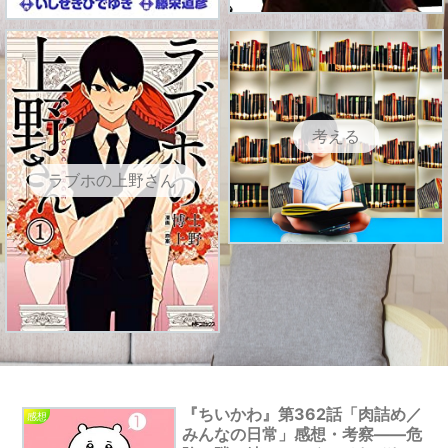
考える
ラブホの上野さん
『ちいかわ』第362話「肉詰め／
感想
みんなの日常」感想・考察――危